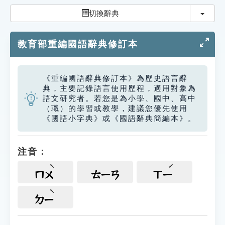
索引選單
切換
切換辭典
知識索引
教育部重編國語辭典修訂本
單字索引
生命大百科索引
《重編國語辭典修訂本》為歷史語言辭
典，主要記錄語言使用歷程，適用對象為
遊戲專區
語文研究者。若您是為小學、國中、高中
（職）的學習或教學，建議您優先使用
《國語小字典》或《國語辭典簡編本》。
教學應用
貓頭鷹博士
注音：
ㄇㄨ
ㄊㄧㄢ
ㄒㄧ
ㄉㄧ