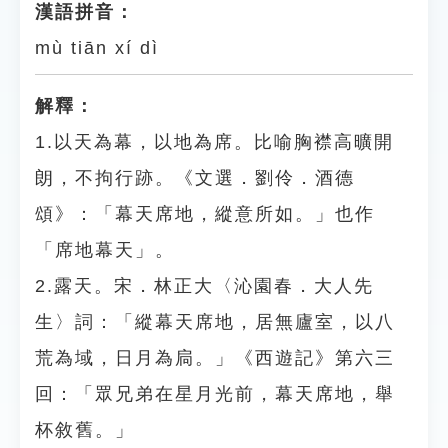
漢語拼音：
mù tiān xí dì
解釋：
1.以天為幕，以地為席。比喻胸襟高曠開
朗，不拘行跡。《文選．劉伶．酒德
頌》：「幕天席地，縱意所如。」也作
「席地幕天」。
2.露天。宋．林正大〈沁園春．大人先
生〉詞：「縱幕天席地，居無廬室，以八
荒為域，日月為扃。」《西遊記》第六三
回：「眾兄弟在星月光前，幕天席地，舉
杯敘舊。」