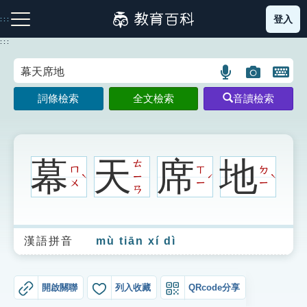
跳
登入
:::
到
主
:::
要
內
語
圖
開
容
注音索引圖示
筆畫索引圖示
部首索引表圖示
言
片
啟
詞條檢索
全文檢索
音讀檢索
搜
搜
鍵
尋
尋
盤
圖
圖
圖
示
示
示
幕
天
席
地
ㄊ
ㄇ
ㄒ
ㄉ
ㄧ
ˋ
ˊ
ˋ
ㄨ
ㄧ
ㄧ
ㄢ
網站導覽
漢語拼音
mù tiān xí dì
生字詞彙表
成語故事
開啟關聯
列入收藏
QRcode分享