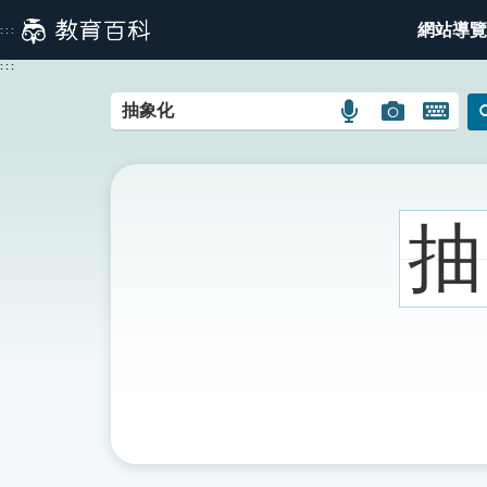
跳
網站導覽
:::
到
主
:::
要
內
語
圖
開
容
言
片
啟
搜
搜
鍵
尋
尋
盤
圖
圖
圖
抽
示
示
示