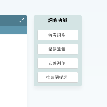
詞條功能
轉寄詞條
錯誤通報
友善列印
推薦關聯詞