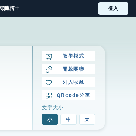
頭鷹博士
登入
教學模式
開啟關聯
列入收藏
QRcode分享
文字大小
小
中
大