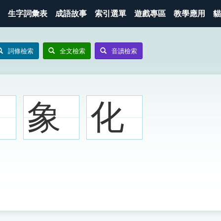
生字詞彙表
成語故事
索引選單
遊戲專區
教學應用
貓
詞條檢索
全文檢索
音讀檢索
象
化