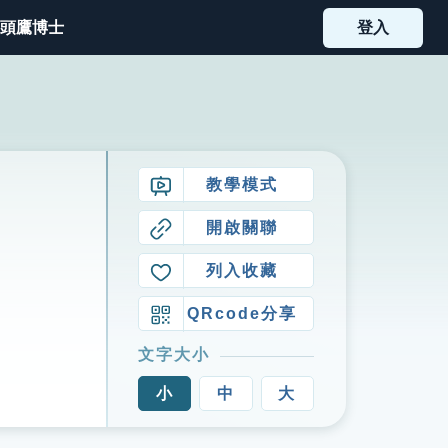
頭鷹博士
登入
教學模式
開啟關聯
列入收藏
QRcode分享
文字大小
小
中
大