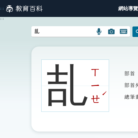
跳
網站導覽
:::
到
主
:::
要
內
語
圖
開
容
言
片
啟
搜
搜
鍵
尋
尋
盤
圖
圖
圖
㐖
示
示
示
ㄒ
部首
ㄧ
部首
ˊ
ㄝ
總筆