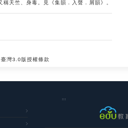
又稱天竺、身毒。見《集韻．入聲．屑韻》。
臺灣3.0版授權條款
:::