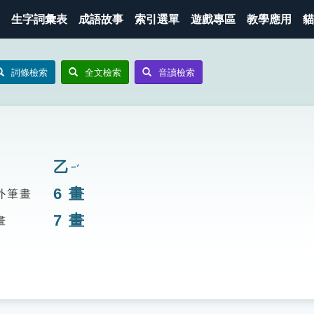
生字詞彙表
成語故事
索引選單
遊戲專區
教學應用
貓
詞條檢索
全文檢索
音讀檢索
乙
ㄧˇ
6
畫
外筆畫
7
畫
畫