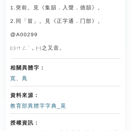
1.突前。見《集韻．入聲．德韻》。
2.同「冒」。見《正字通．冂部》。
@A00299
㈡ㄇㄥˊ，㈠之又音。
相關異體字：
㝟
、
㫯
資料來源：
教育部異體字字典_㒻
授權資訊：