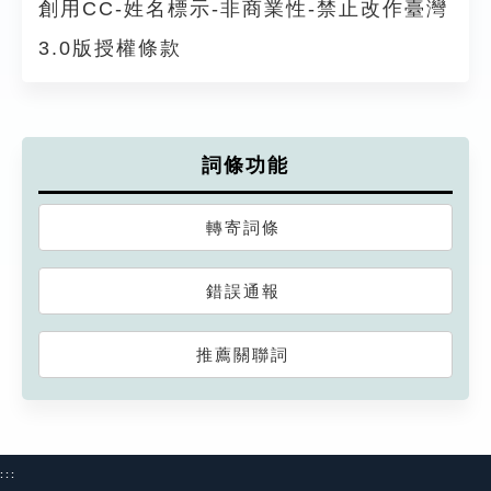
創用CC-姓名標示-非商業性-禁止改作臺灣
3.0版授權條款
詞條功能
轉寄詞條
錯誤通報
推薦關聯詞
:::