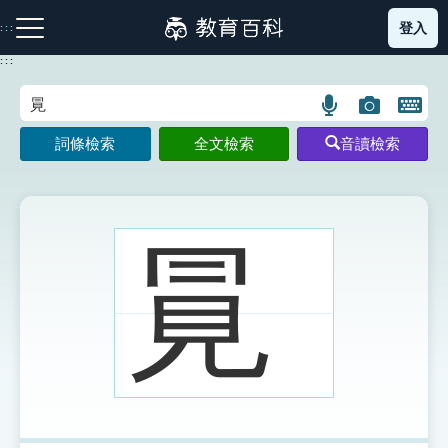
跳
登入
:::
到
主
:::
要
內
語
圖
開
容
注音索引圖示
筆畫索引圖示
部首索引表圖示
言
片
啟
詞條檢索
全文檢索
音讀檢索
搜
搜
鍵
尋
尋
盤
圖
圖
圖
示
示
示
㒻
網站導覽
生字詞彙表
成語故事