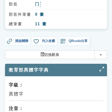
索引選單
ㄐㄩㄥ
部首
冂
知識索引
部首外筆畫
9
畫
單字索引
總筆畫
11
畫
生命大百科索引
開啟關聯
列入收藏
QRcode分享
遊戲專區
切換
切換辭典
教學應用
教育部異體字字典
貓頭鷹博士
字級：
異體字
注音：