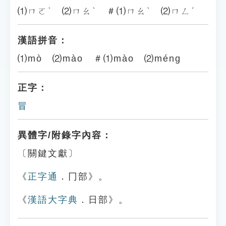
⑴ㄇㄛˋ ⑵ㄇㄠˋ ＃⑴ㄇㄠˋ ⑵ㄇㄥˊ
漢語拼音：
⑴mò ⑵mào ＃⑴mào ⑵méng
正字：
冒
異體字/附錄字內容：
〔關鍵文獻〕
《
正字通
．冂部》。
《
漢語大字典
．日部》。