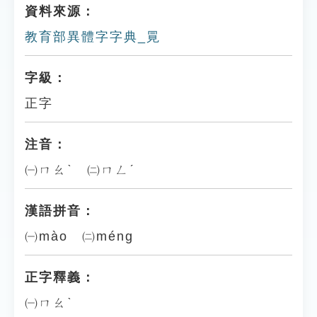
資料來源：
教育部異體字字典_㒻
字級：
正字
注音：
㈠ㄇㄠˋ ㈡ㄇㄥˊ
漢語拼音：
㈠mào ㈡méng
正字釋義：
㈠ㄇㄠˋ