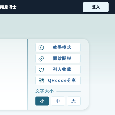
頭鷹博士
登入
教學模式
開啟關聯
列入收藏
QRcode分享
文字大小
小
中
大