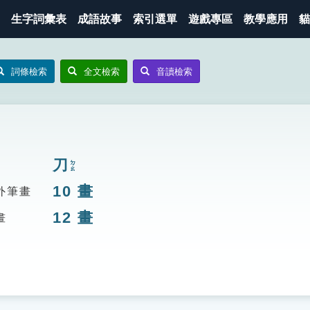
生字詞彙表
成語故事
索引選單
遊戲專區
教學應用
貓
詞條檢索
全文檢索
音讀檢索
刀
ㄉㄠ
10
畫
外筆畫
12
畫
畫