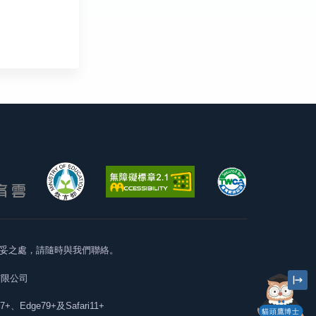
妥之處，請隨時與我們聯絡。
有限公司
57+、Edge79+及Safari11+
貓頭鷹博士