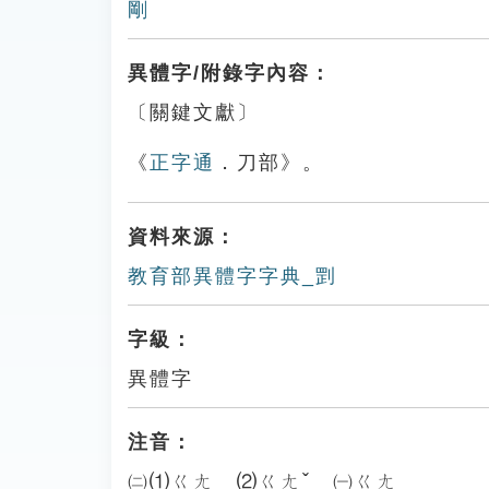
剛
異體字/附錄字內容：
〔關鍵文獻〕
《
正字通
．刀部》。
資料來源：
教育部異體字字典_㓻
字級：
異體字
注音：
㈡⑴ㄍㄤ ⑵ㄍㄤˇ ㈠ㄍㄤ