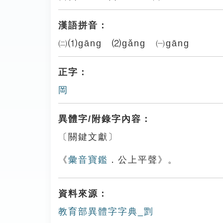
漢語拼音：
㈡⑴gāng ⑵gǎng ㈠gāng
正字：
岡
異體字/附錄字內容：
〔關鍵文獻〕
《
彙音寶鑑
．公上平聲》。
資料來源：
教育部異體字字典_㓻