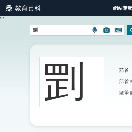
跳
網站導覽
:::
到
主
:::
要
內
語
圖
開
容
言
片
啟
搜
搜
鍵
尋
尋
盤
圖
圖
圖
㓻
示
示
示
部首
部首
總筆