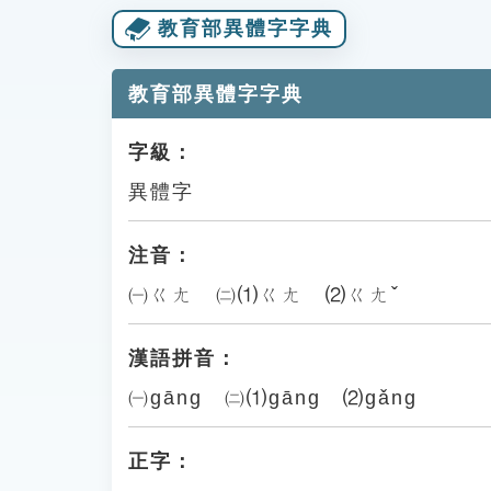
教育部異體字字典
教育部異體字字典
字級：
異體字
注音：
㈠ㄍㄤ ㈡⑴ㄍㄤ ⑵ㄍㄤˇ
漢語拼音：
㈠gāng ㈡⑴gāng ⑵gǎng
正字：