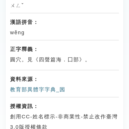
ㄨㄥˇ
漢語拼音：
wěng
正字釋義：
圓穴。見《四聲篇海．囗部》。
資料來源：
教育部異體字字典_㘢
授權資訊：
創用CC-姓名標示-非商業性-禁止改作臺灣
3.0版授權條款