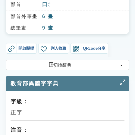
索引選單
部首
囗
ㄨㄟˊ
知識索引
部首外筆畫
6
畫
單字索引
總筆畫
9
畫
生命大百科索引
開啟關聯
列入收藏
QRcode分享
遊戲專區
切換
切換辭典
教學應用
教育部異體字字典
貓頭鷹博士
字級：
正字
注音：