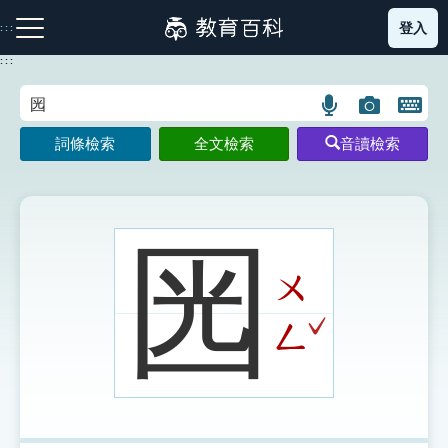
跳
登入
:::
到
主
:::
要
內
語
圖
開
容
注音索引圖示
筆畫索引圖示
部首索引表圖示
言
片
啟
詞條檢索
全文檢索
音讀檢索
搜
搜
鍵
尋
尋
盤
圖
圖
圖
示
示
示
㘢
ㄨ
網站導覽
ˇ
ㄥ
生字詞彙表
成語故事