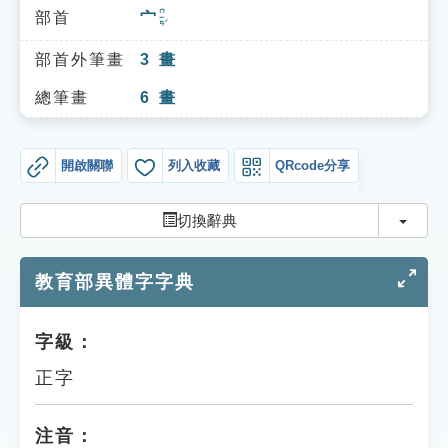
索引選單
ㄇㄧㄢˊ
部首
宀
知識索引
部首外筆畫
3
畫
單字索引
總筆畫
6
畫
生命大百科索引
開啟關聯
列入收藏
QRcode分享
遊戲專區
切換
切換辭典
教學應用
教育部異體字字典
貓頭鷹博士
字級：
正字
注音：