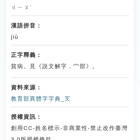
ㄐㄧㄡˋ
漢語拼音：
jiù
正字釋義：
貧病。見《說文解字．宀部》。
資料來源：
教育部異體字字典_㝌
授權資訊：
創用CC-姓名標示-非商業性-禁止改作臺灣
3.0版授權條款