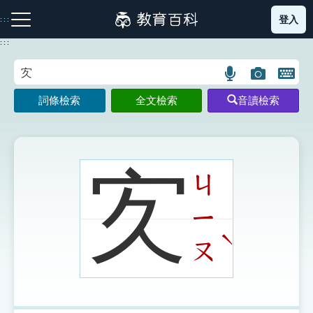
跳
登入
:::
到
主
:::
要
內
語
圖
開
容
注音索引圖示
筆畫索引圖示
部首索引表圖示
言
片
啟
詞條檢索
全文檢索
音讀檢索
搜
搜
鍵
尋
尋
盤
圖
圖
圖
示
示
示
㝌
ㄐ
ㄧ
網站導覽
ˋ
ㄡ
生字詞彙表
成語故事