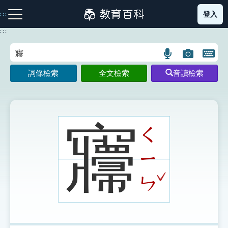
跳
登入
:::
到
主
:::
要
內
語
圖
開
容
注音索引圖示
筆畫索引圖示
部首索引表圖示
言
片
啟
詞條檢索
全文檢索
音讀檢索
搜
搜
鍵
尋
尋
盤
圖
圖
圖
示
示
示
㝲
ㄑ
ㄧ
網站導覽
ˇ
ㄣ
生字詞彙表
成語故事