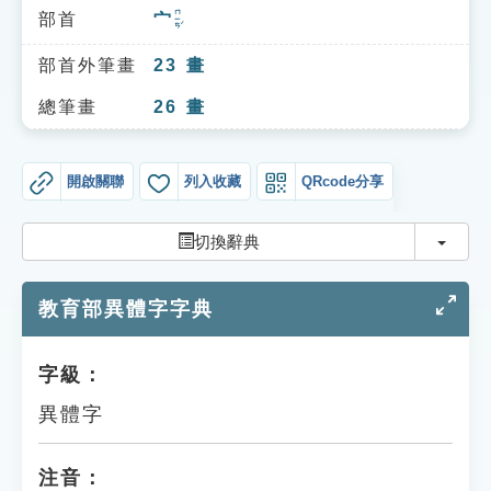
索引選單
ㄇㄧㄢˊ
部首
宀
知識索引
部首外筆畫
23
畫
單字索引
總筆畫
26
畫
生命大百科索引
開啟關聯
列入收藏
QRcode分享
遊戲專區
切換
切換辭典
教學應用
教育部異體字字典
貓頭鷹博士
字級：
異體字
注音：