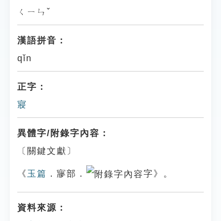
ㄑㄧㄣˇ
漢語拼音：
qǐn
正字：
寢
異體字/附錄字內容：
〔關鍵文獻〕
《
玉篇
．㝱部．
字》。
資料來源：