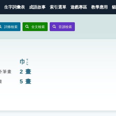
生字詞彙表
成語故事
索引選單
遊戲專區
教學應用
貓
詞條檢索
全文檢索
音讀檢索
巾
ㄐㄧㄣ
2
畫
外筆畫
5
畫
畫