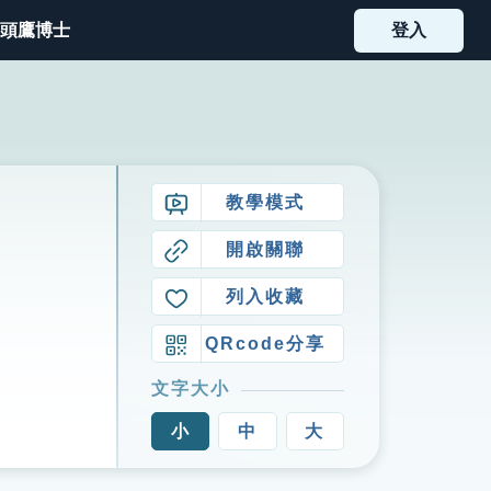
頭鷹博士
登入
教學模式
開啟關聯
列入收藏
QRcode分享
文字大小
小
中
大