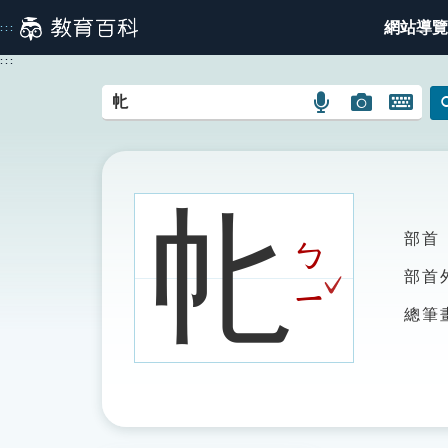
跳
網站導覽
:::
到
主
:::
要
內
語
圖
開
容
言
片
啟
搜
搜
鍵
尋
尋
盤
圖
圖
圖
㠲
示
示
示
部首
ㄅ
ˇ
部首
ㄧ
總筆