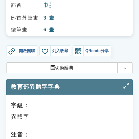
索引選單
ㄐㄧㄣ
部首
巾
知識索引
部首外筆畫
3
畫
單字索引
總筆畫
6
畫
生命大百科索引
開啟關聯
列入收藏
QRcode分享
遊戲專區
切換
切換辭典
教學應用
教育部異體字字典
貓頭鷹博士
字級：
異體字
注音：