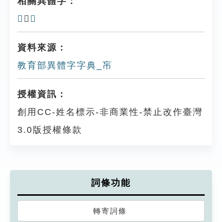
相關異體字：
𢂪
、
𢂠
資料來源：
教育部異體字字典_㠵
授權資訊：
創用CC-姓名標示-非商業性-禁止改作臺灣
3.0版授權條款
詞條功能
轉寄詞條