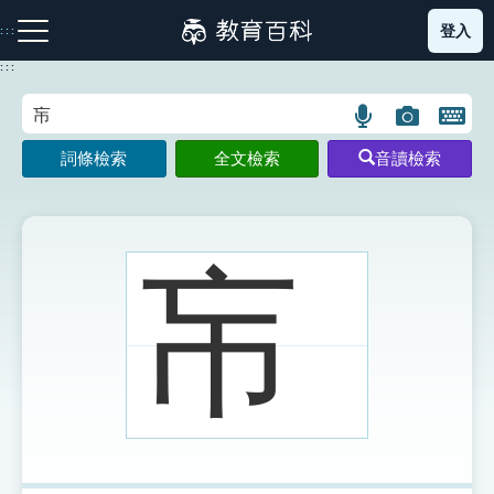
跳
登入
:::
到
主
:::
要
內
語
圖
開
容
注音索引圖示
筆畫索引圖示
部首索引表圖示
言
片
啟
詞條檢索
全文檢索
音讀檢索
搜
搜
鍵
尋
尋
盤
圖
圖
圖
示
示
示
㠵
網站導覽
生字詞彙表
成語故事