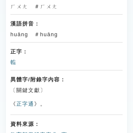
ㄏㄨㄤ ＃ㄏㄨㄤ
漢語拼音：
huāng ＃huāng
正字：
㡆
異體字/附錄字內容：
〔關鍵文獻〕
《
正字通
》。
資料來源：