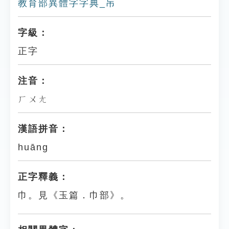
教育部異體字字典_㠵
字級：
正字
注音：
ㄏㄨㄤ
漢語拼音：
huāng
正字釋義：
巾。見《玉篇．巾部》。