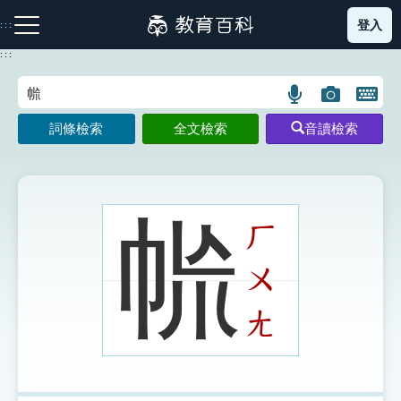
跳
登入
:::
到
主
:::
要
內
語
圖
開
容
注音索引圖示
筆畫索引圖示
部首索引表圖示
言
片
啟
詞條檢索
全文檢索
音讀檢索
搜
搜
鍵
尋
尋
盤
圖
圖
圖
示
示
示
㡃
ㄏ
ㄨ
網站導覽
ㄤ
生字詞彙表
成語故事