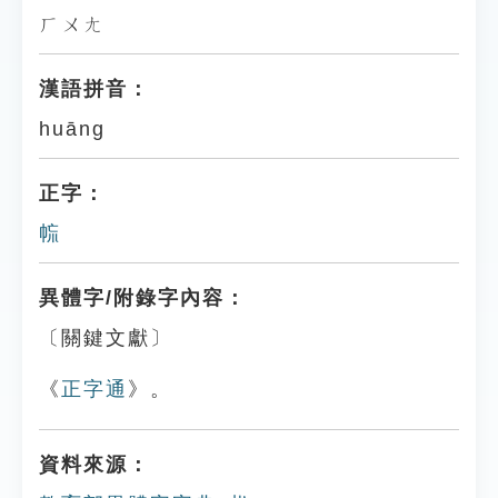
ㄏㄨㄤ
漢語拼音：
huāng
正字：
㡆
異體字/附錄字內容：
〔關鍵文獻〕
《
正字通
》。
資料來源：