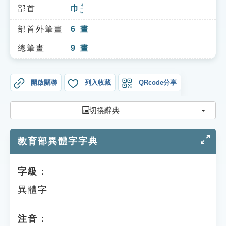
索引選單
ㄐㄧㄣ
部首
巾
知識索引
部首外筆畫
6
畫
單字索引
總筆畫
9
畫
生命大百科索引
開啟關聯
列入收藏
QRcode分享
遊戲專區
切換
切換辭典
教學應用
教育部異體字字典
貓頭鷹博士
字級：
異體字
注音：