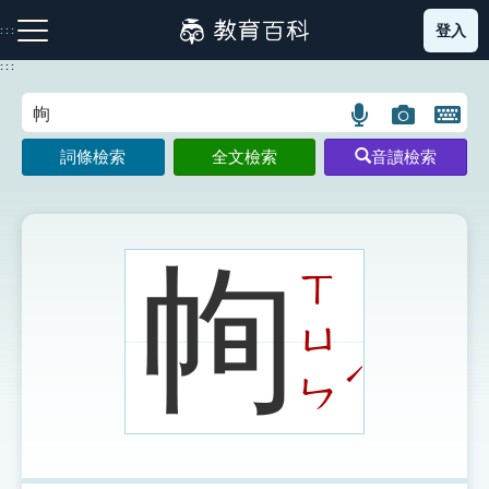
跳
登入
:::
到
主
:::
要
內
語
圖
開
容
注音索引圖示
筆畫索引圖示
部首索引表圖示
言
片
啟
詞條檢索
全文檢索
音讀檢索
搜
搜
鍵
尋
尋
盤
圖
圖
圖
示
示
示
㡄
ㄒ
ㄩ
網站導覽
ˊ
ㄣ
生字詞彙表
成語故事