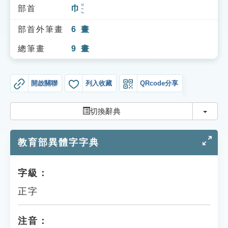
索引選單
ㄐㄧㄣ
部首
巾
知識索引
部首外筆畫
6
畫
單字索引
總筆畫
9
畫
生命大百科索引
開啟關聯
列入收藏
QRcode分享
遊戲專區
切換
切換辭典
教學應用
教育部異體字字典
貓頭鷹博士
字級：
正字
注音：