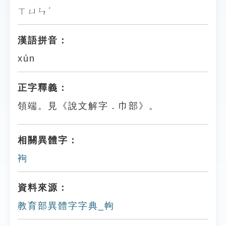
ㄒㄩㄣˊ
漢語拼音：
xún
正字釋義：
領端。見《說文解字．巾部》。
相關異體字：
䘩
資料來源：
教育部異體字字典_㡄