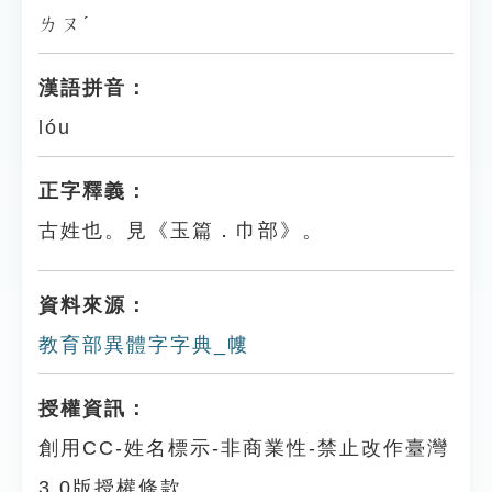
ㄌㄡˊ
漢語拼音：
lóu
正字釋義：
古姓也。見《玉篇．巾部》。
資料來源：
教育部異體字字典_㡞
授權資訊：
創用CC-姓名標示-非商業性-禁止改作臺灣
3.0版授權條款