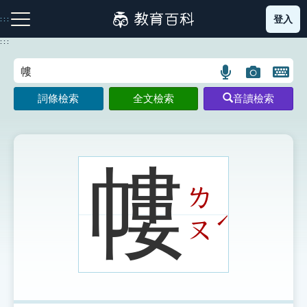
跳
登入
:::
到
主
:::
要
內
語
圖
開
容
注音索引圖示
筆畫索引圖示
部首索引表圖示
言
片
啟
詞條檢索
全文檢索
音讀檢索
搜
搜
鍵
尋
尋
盤
圖
圖
圖
示
示
示
㡞
ㄌ
網站導覽
ˊ
ㄡ
生字詞彙表
成語故事