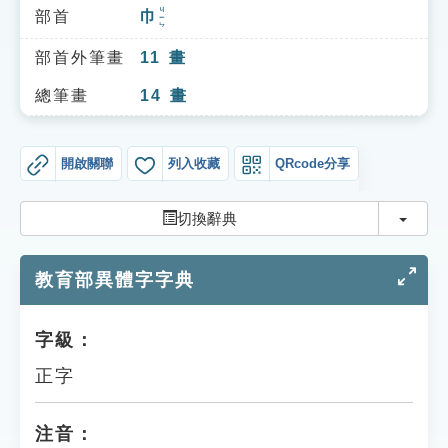
索引選單
ㄐㄧㄣ
部首
巾
知識索引
部首外筆畫
11
畫
單字索引
總筆畫
14
畫
生命大百科索引
開啟關聯
列入收藏
QRcode分享
遊戲專區
切換
切換辭典
教學應用
教育部異體字字典
貓頭鷹博士
字級：
正字
注音：