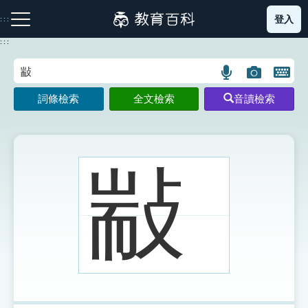
跳
登入
:::
到
主
:::
要
內
語
圖
開
容
注音索引圖示
筆畫索引圖示
部首索引表圖示
言
片
啟
詞條檢索
全文檢索
音讀檢索
搜
搜
鍵
尋
尋
盤
圖
圖
圖
示
示
示
㪜
網站導覽
生字詞彙表
成語故事