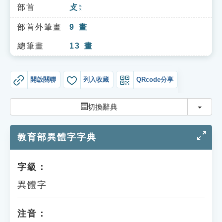
索引選單
部首
攴
ㄆㄨ
知識索引
部首外筆畫
9
畫
單字索引
總筆畫
13
畫
生命大百科索引
開啟關聯
列入收藏
QRcode分享
遊戲專區
切換
切換辭典
教學應用
教育部異體字字典
貓頭鷹博士
字級：
異體字
注音：