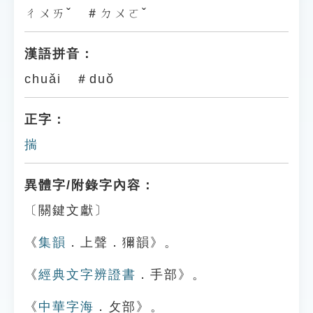
ㄔㄨㄞˇ ＃ㄉㄨㄛˇ
漢語拼音：
chuǎi ＃duǒ
正字：
揣
異體字/附錄字內容：
〔關鍵文獻〕
《
集韻
．上聲．獮韻》。
《
經典文字辨證書
．手部》。
《
中華字海
．攵部》。