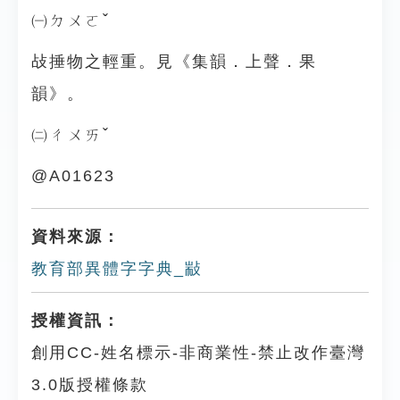
㈠ㄉㄨㄛˇ
敁捶物之輕重。見《集韻．上聲．果
韻》。
㈡ㄔㄨㄞˇ
@A01623
資料來源：
教育部異體字字典_㪜
授權資訊：
創用CC-姓名標示-非商業性-禁止改作臺灣
3.0版授權條款