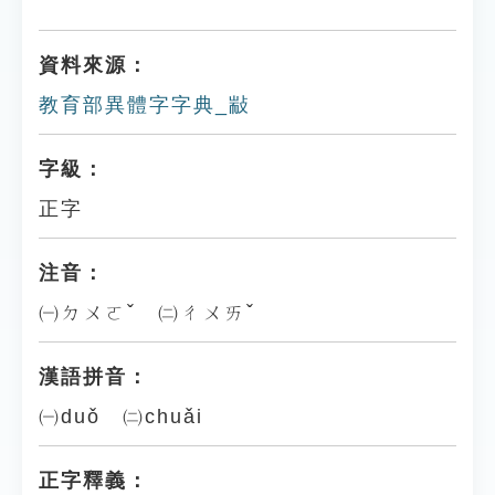
資料來源：
教育部異體字字典_㪜
字級：
正字
注音：
㈠ㄉㄨㄛˇ ㈡ㄔㄨㄞˇ
漢語拼音：
㈠duǒ ㈡chuǎi
正字釋義：