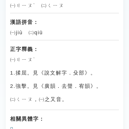
㈠ㄐㄧㄡˋ ㈡ㄑㄧㄡ
漢語拼音：
㈠jiù ㈡qiū
正字釋義：
㈠ㄐㄧㄡˋ
1.揉屈。見《說文解字．殳部》。
2.強擊。見《廣韻．去聲．宥韻》。
㈡ㄑㄧㄡ，㈠之又音。
相關異體字：