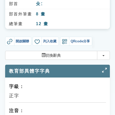
索引選單
部首
殳
ㄕㄨ
知識索引
部首外筆畫
8
畫
單字索引
總筆畫
12
畫
生命大百科索引
開啟關聯
列入收藏
QRcode分享
遊戲專區
切換
切換辭典
教學應用
教育部異體字字典
貓頭鷹博士
字級：
正字
注音：