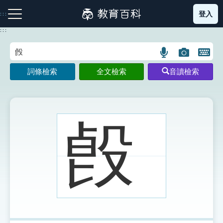
跳
登入
:::
到
主
:::
要
內
語
圖
開
容
注音索引圖示
筆畫索引圖示
部首索引表圖示
言
片
啟
詞條檢索
全文檢索
音讀檢索
搜
搜
鍵
尋
尋
盤
圖
圖
圖
示
示
示
㲃
網站導覽
生字詞彙表
成語故事