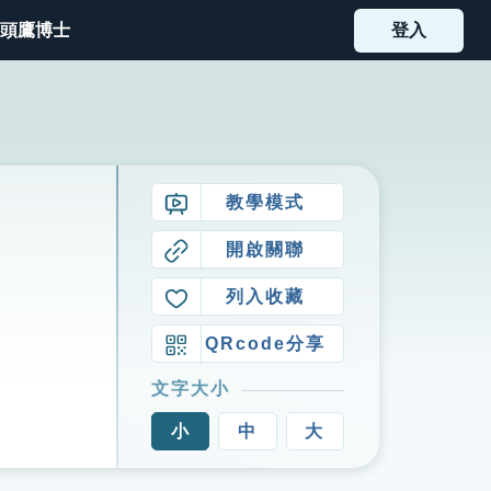
頭鷹博士
登入
教學模式
開啟關聯
列入收藏
QRcode分享
文字大小
小
中
大