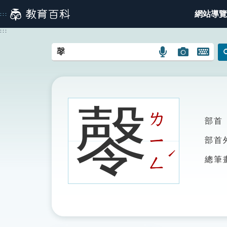
跳
網站導覽
:::
到
主
:::
要
內
語
圖
開
容
言
片
啟
搜
搜
鍵
尋
尋
盤
圖
圖
圖
㲆
示
示
示
ㄌ
部首
ㄧ
部首
ˊ
ㄥ
總筆