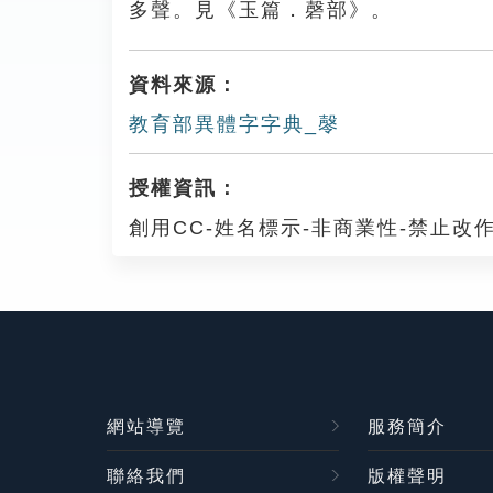
多聲。見《玉篇．磬部》。
資料來源：
教育部異體字字典_㲆
授權資訊：
創用CC-姓名標示-非商業性-禁止改作
網站導覽
服務簡介
聯絡我們
版權聲明