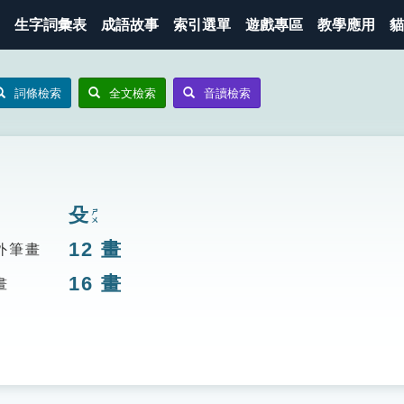
生字詞彙表
成語故事
索引選單
遊戲專區
教學應用
貓
詞條檢索
全文檢索
音讀檢索
殳
ㄕㄨ
12
畫
外筆畫
16
畫
畫