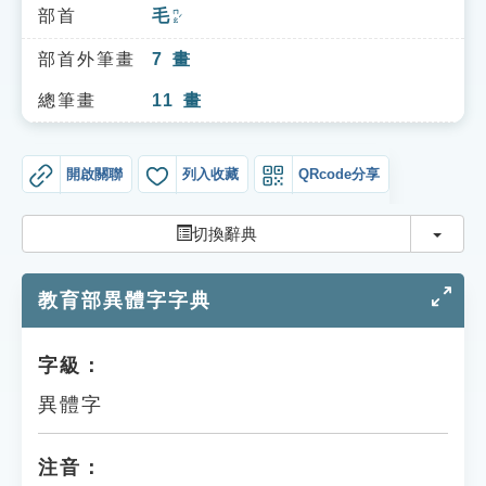
索引選單
部首
毛
ㄇㄠˊ
知識索引
部首外筆畫
7
畫
單字索引
總筆畫
11
畫
生命大百科索引
開啟關聯
列入收藏
QRcode分享
遊戲專區
切換
切換辭典
教學應用
教育部異體字字典
貓頭鷹博士
字級：
異體字
注音：