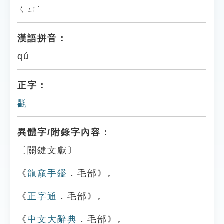
ㄑㄩˊ
漢語拼音：
qú
正字：
氍
異體字/附錄字內容：
〔關鍵文獻〕
《
龍龕手鑑
．毛部》。
《
正字通
．毛部》。
《
中文大辭典
．毛部》。