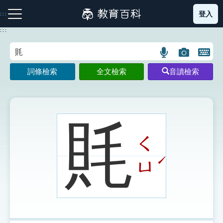
跳
登入
:::
到
主
:::
要
內
語
圖
開
容
注音索引圖示
筆畫索引圖示
部首索引表圖示
言
片
啟
詞條檢索
全文檢索
音讀檢索
搜
搜
鍵
尋
尋
盤
圖
圖
圖
示
示
示
㲘
ㄑ
網站導覽
ˊ
ㄩ
生字詞彙表
成語故事