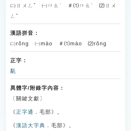
㈡ㄖㄨㄥˇ ㈠ㄇㄠˋ ＃⑴ㄇㄠˋ ⑵ㄖㄨ
ㄥˇ
漢語拼音：
㈡rǒng ㈠mào ＃⑴mào ⑵rǒng
正字：
氄
異體字/附錄字內容：
〔關鍵文獻〕
《
正字通
．毛部》。
《
漢語大字典
．毛部》。