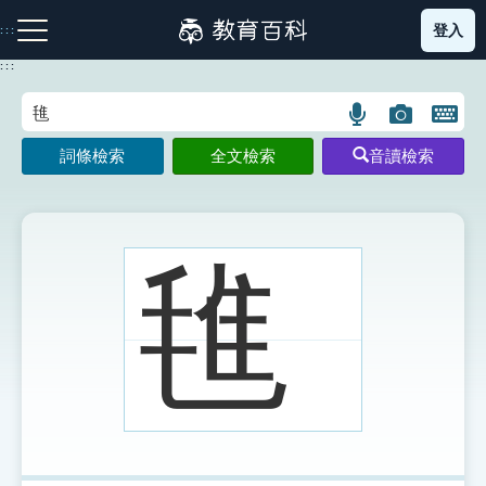
跳
登入
:::
到
主
:::
要
內
語
圖
開
容
注音索引圖示
筆畫索引圖示
部首索引表圖示
言
片
啟
詞條檢索
全文檢索
音讀檢索
搜
搜
鍵
尋
尋
盤
圖
圖
圖
示
示
示
㲝
網站導覽
生字詞彙表
成語故事