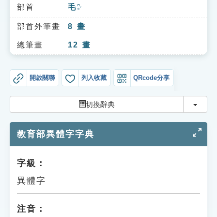
索引選單
部首
毛
ㄇㄠˊ
知識索引
部首外筆畫
8
畫
單字索引
總筆畫
12
畫
生命大百科索引
開啟關聯
列入收藏
QRcode分享
遊戲專區
切換
切換辭典
教學應用
教育部異體字字典
貓頭鷹博士
字級：
異體字
注音：