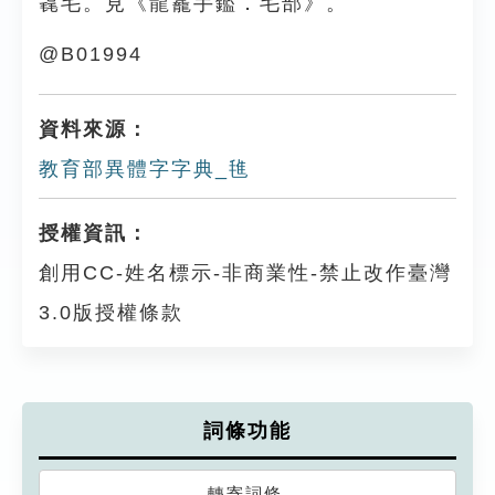
毳毛。見《龍龕手鑑．毛部》。
@B01994
資料來源：
教育部異體字字典_㲝
授權資訊：
創用CC-姓名標示-非商業性-禁止改作臺灣
3.0版授權條款
詞條功能
轉寄詞條