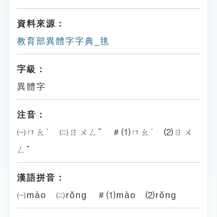
資料來源：
教育部異體字字典_㲝
字級：
異體字
注音：
㈠ㄇㄠˋ ㈡ㄖㄨㄥˇ ＃⑴ㄇㄠˋ ⑵ㄖㄨ
ㄥˇ
漢語拼音：
㈠mào ㈡rǒng ＃⑴mào ⑵rǒng