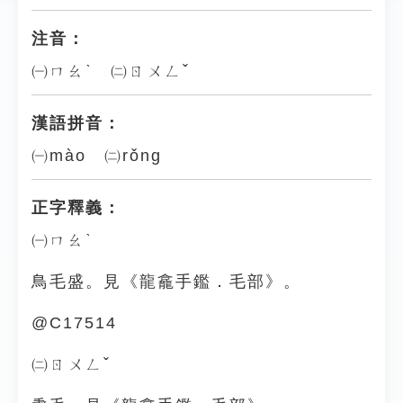
注音：
㈠ㄇㄠˋ ㈡ㄖㄨㄥˇ
漢語拼音：
㈠mào ㈡rǒng
正字釋義：
㈠ㄇㄠˋ
鳥毛盛。見《龍龕手鑑．毛部》。
@C17514
㈡ㄖㄨㄥˇ