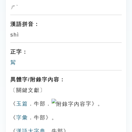
ㄕˋ
漢語拼音：
shì
正字：
觢
異體字/附錄字內容：
〔關鍵文獻〕
《
玉篇
．牛部．
字》。
《
字彙
．牛部》。
《
漢語大字典
．牛部》。