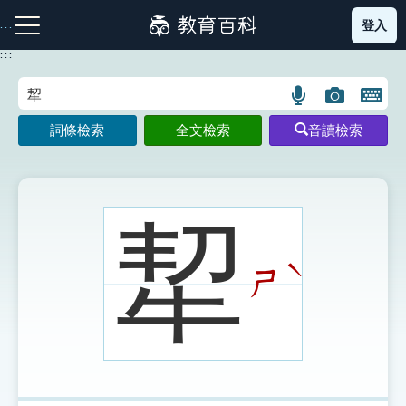
跳
登入
:::
到
主
:::
要
內
語
圖
開
容
注音索引圖示
筆畫索引圖示
部首索引表圖示
言
片
啟
詞條檢索
全文檢索
音讀檢索
搜
搜
鍵
尋
尋
盤
圖
圖
圖
示
示
示
㸷
ˋ
ㄕ
網站導覽
生字詞彙表
成語故事