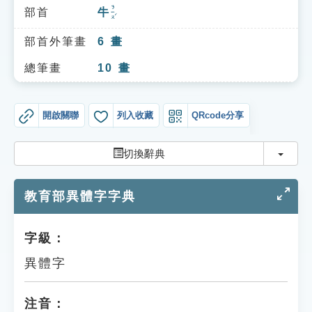
索引選單
ㄋㄧㄡˊ
部首
牛
知識索引
部首外筆畫
6
畫
單字索引
總筆畫
10
畫
生命大百科索引
開啟關聯
列入收藏
QRcode分享
遊戲專區
切換
切換辭典
教學應用
教育部異體字字典
貓頭鷹博士
字級：
異體字
注音：