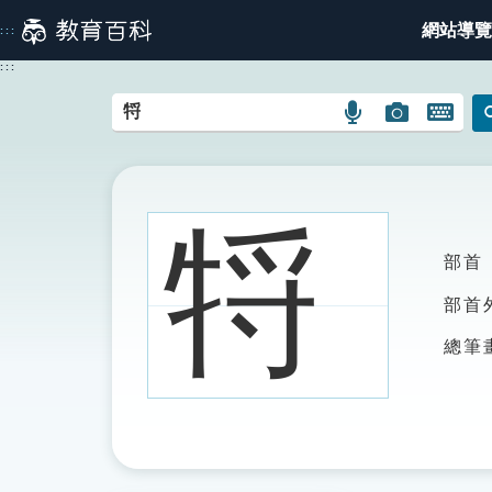
跳
網站導覽
:::
到
主
:::
要
內
語
圖
開
容
言
片
啟
搜
搜
鍵
尋
尋
盤
圖
圖
圖
㸹
示
示
示
部首
部首
總筆