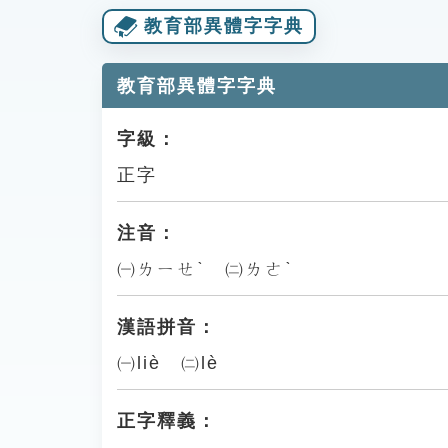
教育部異體字字典
教育部異體字字典
字級：
正字
注音：
㈠ㄌㄧㄝˋ ㈡ㄌㄜˋ
漢語拼音：
㈠liè ㈡lè
正字釋義：