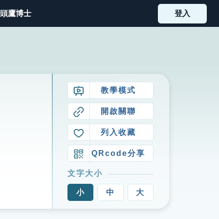
頭鷹博士
登入
教學模式
開啟關聯
列入收藏
QRcode分享
文字大小
小
中
大