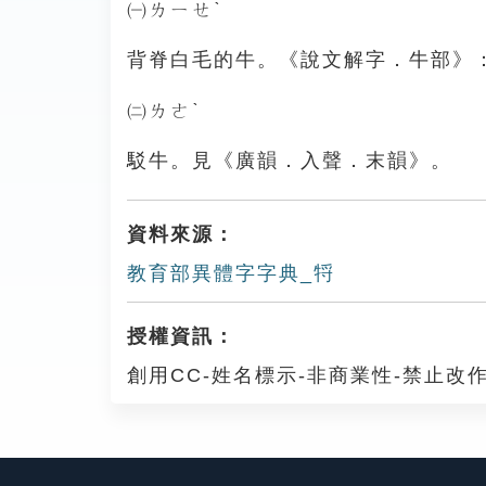
㈠ㄌㄧㄝˋ
背脊白毛的牛。《說文解字．牛部》
㈡ㄌㄜˋ
駁牛。見《廣韻．入聲．末韻》。
資料來源：
教育部異體字字典_㸹
授權資訊：
創用CC-姓名標示-非商業性-禁止改作