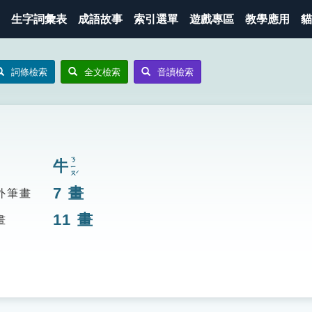
生字詞彙表
成語故事
索引選單
遊戲專區
教學應用
貓
詞條檢索
全文檢索
音讀檢索
ㄋㄧㄡˊ
牛
7
畫
外筆畫
11
畫
畫