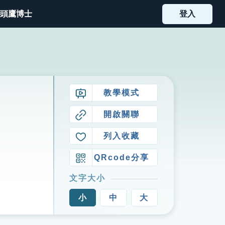
頭鷹博士
登入
教學模式
開啟關聯
列入收藏
QRcode分享
文字大小
小
中
大