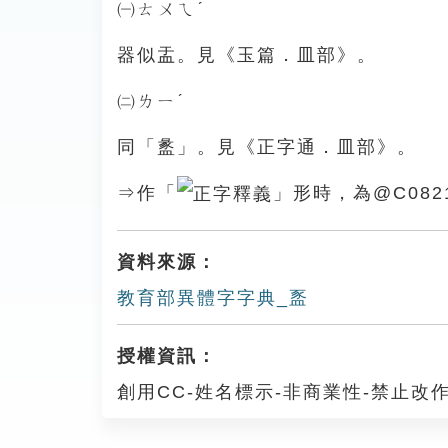
㈠ㄊㄨㄟˊ
器似盂。見《玉篇．皿部》。
㈡ㄌㄧˊ
同「盠」。見《正字通．皿部》。
⇒作「
」形時，為@C082
資料來源：
教育部異體字字典_䀃
授權資訊：
創用CC-姓名標示-非商業性-禁止改作