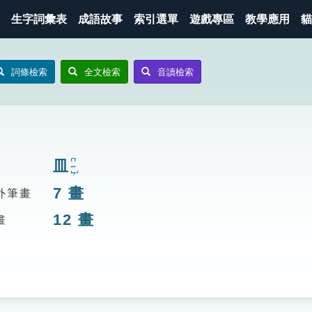
生字詞彙表
成語故事
索引選單
遊戲專區
教學應用
貓
詞條檢索
全文檢索
音讀檢索
ㄇㄧㄣˇ
皿
7
畫
外筆畫
12
畫
畫