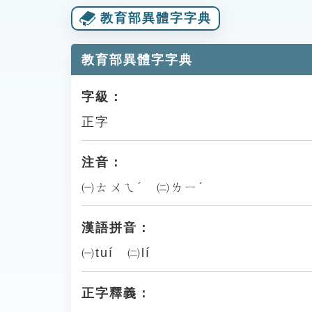
教育部異體字字典
教育部異體字字典
字級：
正字
注音：
㈠ㄊㄨㄟˊ ㈡ㄌㄧˊ
漢語拼音：
㈠tuí ㈡lí
正字釋義：