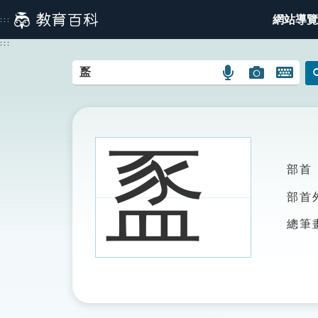
跳
網站導覽
:::
到
主
:::
要
內
語
圖
開
容
言
片
啟
搜
搜
鍵
尋
尋
盤
圖
圖
圖
䀃
示
示
示
部首
部首
總筆