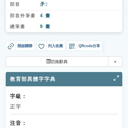
索引選單
部首
矛
ㄇㄠˊ
知識索引
部首外筆畫
4
畫
單字索引
總筆畫
9
畫
生命大百科索引
開啟關聯
列入收藏
QRcode分享
遊戲專區
切換
切換辭典
教學應用
教育部異體字字典
貓頭鷹博士
字級：
正字
注音：