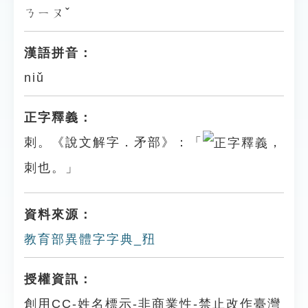
ㄋㄧㄡˇ
漢語拼音：
niǔ
正字釋義：
刺。《說文解字．矛部》：「
，
刺也。」
資料來源：
教育部異體字字典_䂇
授權資訊：
創用CC-姓名標示-非商業性-禁止改作臺灣