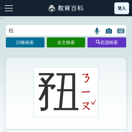
跳
登入
:::
到
主
:::
要
內
語
圖
開
容
注音索引圖示
筆畫索引圖示
部首索引表圖示
言
片
啟
詞條檢索
全文檢索
音讀檢索
搜
搜
鍵
尋
尋
盤
圖
圖
圖
示
示
示
䂇
ㄋ
ㄧ
網站導覽
ˇ
ㄡ
生字詞彙表
成語故事