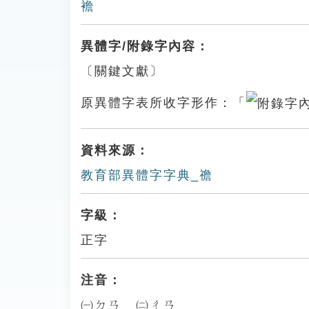
襜
異體字/附錄字內容：
〔關鍵文獻〕
原異體字表所收字形作：「
資料來源：
教育部異體字字典_䄡
字級：
正字
注音：
㈠ㄉㄢ ㈡ㄔㄢ