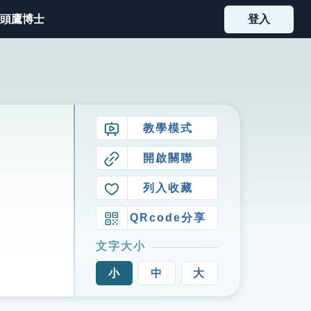
頭鷹博士
登入
教學模式
開啟關聯
列入收藏
QRcode分享
文字大小
小
中
大