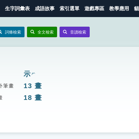
生字詞彙表
成語故事
索引選單
遊戲專區
教學應用
貓
詞條檢索
全文檢索
音讀檢索
示
ㄕˋ
13
畫
外筆畫
18
畫
畫