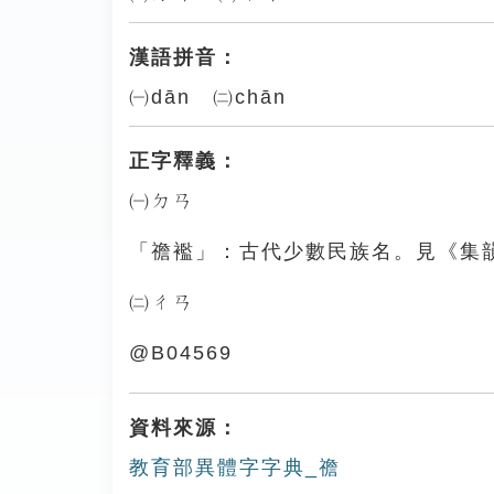
漢語拼音：
㈠dān ㈡chān
正字釋義：
㈠ㄉㄢ
「䄡襤」：古代少數民族名。見《集
㈡ㄔㄢ
@B04569
資料來源：
教育部異體字字典_䄡