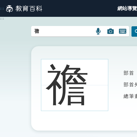
跳
網站導覽
:::
到
主
:::
要
內
語
圖
開
容
言
片
啟
搜
搜
鍵
尋
尋
盤
圖
圖
圖
䄡
示
示
示
部首
部首
總筆