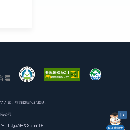
妥之處，請隨時與我們聯絡。
有限公司
57+、Edge79+及Safari11+
貓頭鷹博士