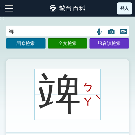
跳
登入
:::
到
主
:::
要
內
語
圖
開
容
注音索引圖示
筆畫索引圖示
部首索引表圖示
言
片
啟
詞條檢索
全文檢索
音讀檢索
搜
搜
鍵
尋
尋
盤
圖
圖
圖
示
示
示
䇑
ㄅ
網站導覽
ˋ
ㄚ
生字詞彙表
成語故事