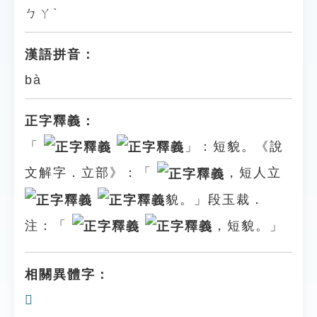
ㄅㄚˋ
漢語拼音：
bà
正字釋義：
「
」：短貌。《說
文解字．立部》：「
，短人立
貌。」段玉裁．
注：「
，短貌。」
相關異體字：
𥪎