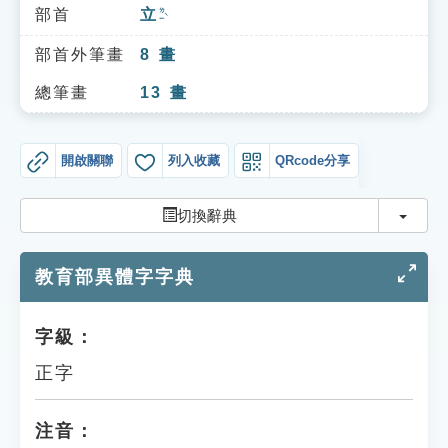
索引選單
部首
立
ㄌㄧˋ
知識索引
部首外筆畫
8
畫
單字索引
總筆畫
13
畫
生命大百科索引
開啟關聯
列入收藏
QRcode分享
遊戲專區
切換
切換辭典
教學應用
教育部異體字字典
貓頭鷹博士
字級：
正字
注音：