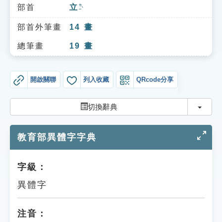
索引選單
部首
立
ㄌㄧˋ
知識索引
部首外筆畫
14
畫
單字索引
總筆畫
19
畫
生命大百科索引
開啟關聯
列入收藏
QRcode分享
遊戲專區
切換
切換辭典
教學應用
教育部異體字字典
貓頭鷹博士
字級：
異體字
注音：