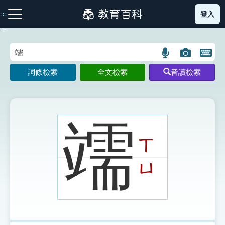
跳
登入
:::
到
主
:::
要
內
語
圖
開
容
注音索引圖示
筆畫索引圖示
部首索引表圖示
言
片
啟
詞條檢索
全文檢索
音讀檢索
搜
搜
鍵
尋
尋
盤
圖
圖
圖
示
示
示
䇕
ㄒ
網站導覽
ㄩ
生字詞彙表
成語故事