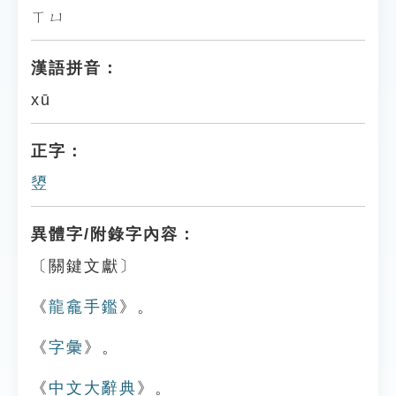
ㄒㄩ
漢語拼音：
xū
正字：
䇓
異體字/附錄字內容：
〔關鍵文獻〕
《
龍龕手鑑
》。
《
字彙
》。
《
中文大辭典
》。