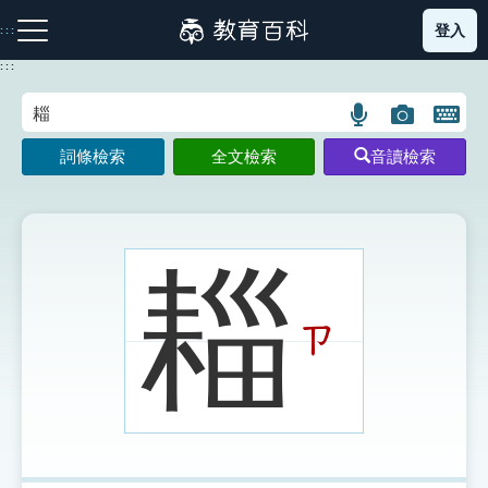
跳
登入
:::
到
主
:::
要
內
語
圖
開
容
注音索引圖示
筆畫索引圖示
部首索引表圖示
言
片
啟
詞條檢索
全文檢索
音讀檢索
搜
搜
鍵
尋
尋
盤
圖
圖
圖
示
示
示
䎩
ㄗ
網站導覽
生字詞彙表
成語故事