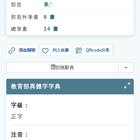
索引選單
部首
耒
ㄌㄟˇ
知識索引
部首外筆畫
8
畫
單字索引
總筆畫
14
畫
生命大百科索引
開啟關聯
列入收藏
QRcode分享
遊戲專區
切換
切換辭典
教學應用
教育部異體字字典
貓頭鷹博士
字級：
正字
注音：