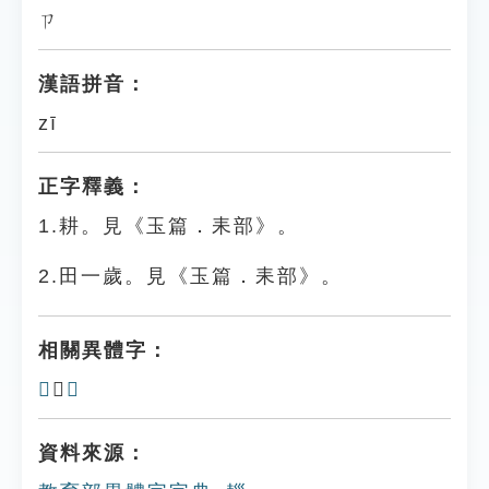
ㄗ
漢語拼音：
zī
正字釋義：
1.耕。見《玉篇．耒部》。
2.田一歲。見《玉篇．耒部》。
相關異體字：
𦿨
、
𤰭
資料來源：