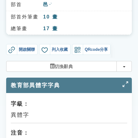
索引選單
部首
邑
ㄧˋ
知識索引
部首外筆畫
10
畫
單字索引
總筆畫
17
畫
生命大百科索引
開啟關聯
列入收藏
QRcode分享
遊戲專區
切換
切換辭典
教學應用
教育部異體字字典
貓頭鷹博士
字級：
異體字
注音：