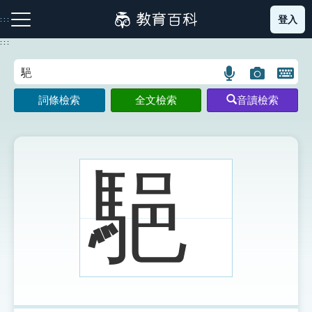
跳
登入
:::
到
主
:::
要
內
語
圖
開
容
注音索引圖示
筆畫索引圖示
部首索引表圖示
言
片
啟
詞條檢索
全文檢索
音讀檢索
搜
搜
鍵
尋
尋
盤
圖
圖
圖
示
示
示
䣖
網站導覽
生字詞彙表
成語故事