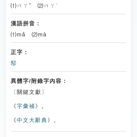
⑴ㄇㄚˇ ⑵ㄇㄚˋ
漢語拼音：
⑴mǎ ⑵mà
正字：
䣕
異體字/附錄字內容：
〔關鍵文獻〕
《
字彙補
》。
《
中文大辭典
》。