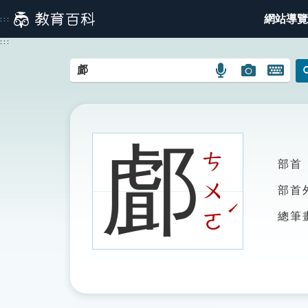
跳
網站導覽
:::
到
主
:::
要
內
語
圖
開
容
言
片
啟
搜
搜
鍵
尋
尋
盤
圖
圖
圖
䣜
示
示
示
ㄘ
部首
ㄨ
部首
ˊ
ㄛ
總筆