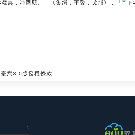
，沛國縣。」《集韻．平聲．戈韻》：「
。」
臺灣3.0版授權條款
:::