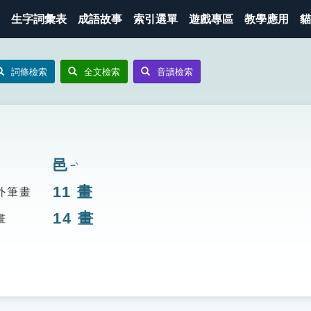
生字詞彙表
成語故事
索引選單
遊戲專區
教學應用
貓
詞條檢索
全文檢索
音讀檢索
邑
ㄧˋ
11
畫
外筆畫
14
畫
畫