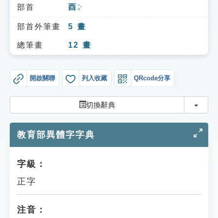
索引選單
部首
酉
ㄧㄡˇ
知識索引
部首外筆畫
5
畫
單字索引
總筆畫
12
畫
生命大百科索引
開啟關聯
列入收藏
QRcode分享
遊戲專區
切換
切換辭典
教學應用
教育部異體字字典
貓頭鷹博士
字級：
正字
注音：