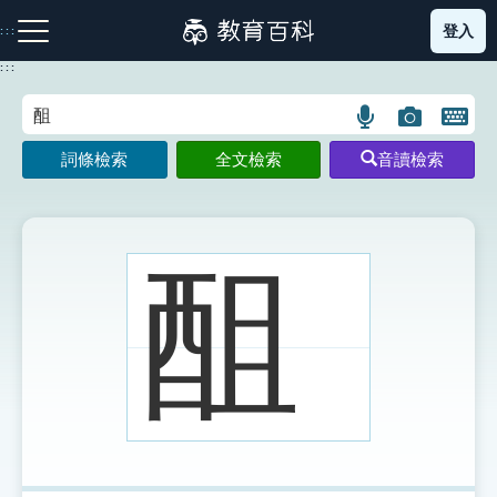
跳
登入
:::
到
主
:::
要
內
語
圖
開
容
注音索引圖示
筆畫索引圖示
部首索引表圖示
言
片
啟
詞條檢索
全文檢索
音讀檢索
搜
搜
鍵
尋
尋
盤
圖
圖
圖
示
示
示
䣯
網站導覽
生字詞彙表
成語故事