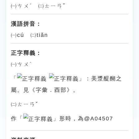
㈠ㄘㄨˊ ㈡ㄊㄧㄢˇ
漢語拼音：
㈠cú ㈡tiǎn
正字釋義：
㈠ㄘㄨˊ
「
」：美漿醍醐之
屬。見《字彙．酉部》。
㈡ㄊㄧㄢˇ
作「
」形時，為@A04507