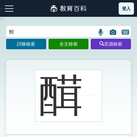
跳
登入
:::
到
主
:::
要
內
語
圖
開
容
注音索引圖示
筆畫索引圖示
部首索引表圖示
言
片
啟
詞條檢索
全文檢索
音讀檢索
搜
搜
鍵
尋
尋
盤
圖
圖
圖
示
示
示
䤊
網站導覽
生字詞彙表
成語故事