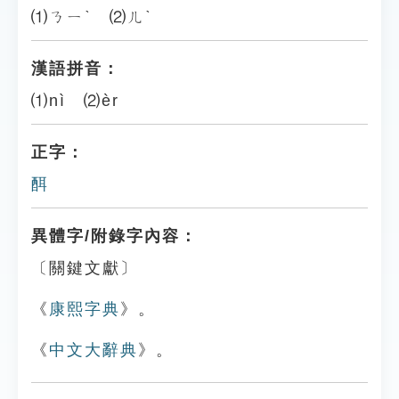
⑴ㄋㄧˋ ⑵ㄦˋ
漢語拼音：
⑴nì ⑵èr
正字：
䣵
異體字/附錄字內容：
〔關鍵文獻〕
《
康熙字典
》。
《
中文大辭典
》。