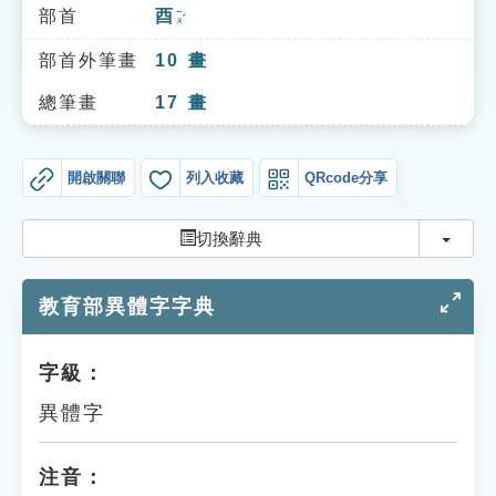
索引選單
部首
酉
ㄧㄡˇ
知識索引
部首外筆畫
10
畫
單字索引
總筆畫
17
畫
生命大百科索引
開啟關聯
列入收藏
QRcode分享
遊戲專區
切換
切換辭典
教學應用
教育部異體字字典
貓頭鷹博士
字級：
異體字
注音：