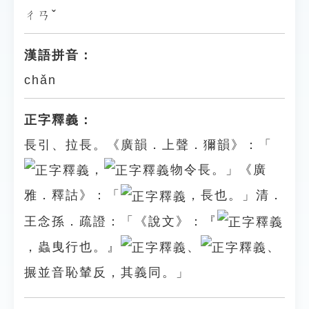
ㄔㄢˇ
漢語拼音：
chǎn
正字釋義：
長引、拉長。《廣韻．上聲．獮韻》：「
，
物令長。」《廣
雅．釋詁》：「
，長也。」清．
王念孫．疏證：「《說文》：『
，蟲曳行也。』
、
、
搌並音恥輦反，其義同。」