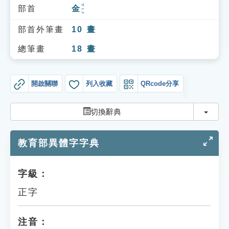
索引選單
ㄐㄧㄣ
部首
金
知識索引
部首外筆畫
10
畫
單字索引
總筆畫
18
畫
生命大百科索引
開啟關聯
列入收藏
QRcode分享
遊戲專區
切換
切換辭典
教學應用
教育部異體字字典
貓頭鷹博士
字級：
正字
注音：