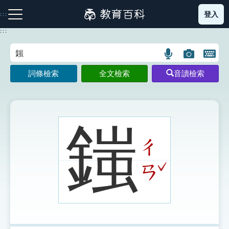
跳
登入
:::
到
主
:::
要
內
語
圖
開
容
注音索引圖示
筆畫索引圖示
部首索引表圖示
言
片
啟
詞條檢索
全文檢索
音讀檢索
搜
搜
鍵
尋
尋
盤
圖
圖
圖
示
示
示
䥀
ㄔ
網站導覽
ˇ
ㄢ
生字詞彙表
成語故事