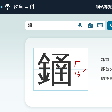
跳
網站導覽
:::
到
主
:::
要
內
語
圖
開
容
言
片
啟
搜
搜
鍵
尋
尋
盤
圖
圖
圖
䥁
示
示
示
部首
ㄏ
ˊ
部首
ㄢ
總筆