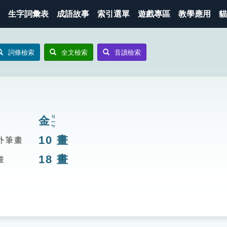
生字詞彙表
成語故事
索引選單
遊戲專區
教學應用
貓
詞條檢索
全文檢索
音讀檢索
金
ㄐㄧㄣ
10
畫
外筆畫
18
畫
畫