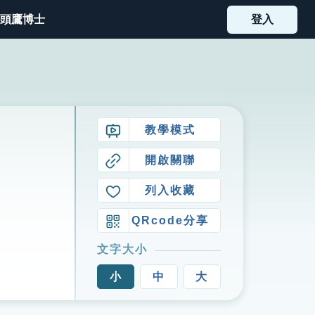
頭鷹博士
登入
教學模式
開啟關聯
列入收藏
QRcode分享
文字大小
小
中
大