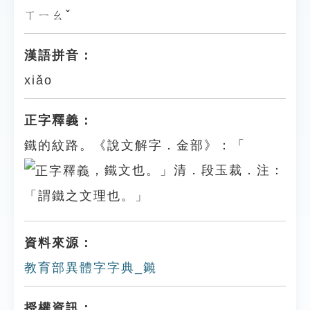
ㄒㄧㄠˇ
漢語拼音：
xiǎo
正字釋義：
鐵的紋路。《說文解字．金部》：「
，鐵文也。」清．段玉裁．注：
「謂鐵之文理也。」
資料來源：
教育部異體字字典_䥵
授權資訊：