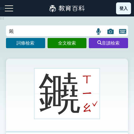
跳
登入
:::
到
主
:::
要
內
語
圖
開
容
注音索引圖示
筆畫索引圖示
部首索引表圖示
言
片
啟
詞條檢索
全文檢索
音讀檢索
搜
搜
鍵
尋
尋
盤
圖
圖
圖
示
示
示
䥵
ㄒ
ㄧ
網站導覽
ˇ
ㄠ
生字詞彙表
成語故事