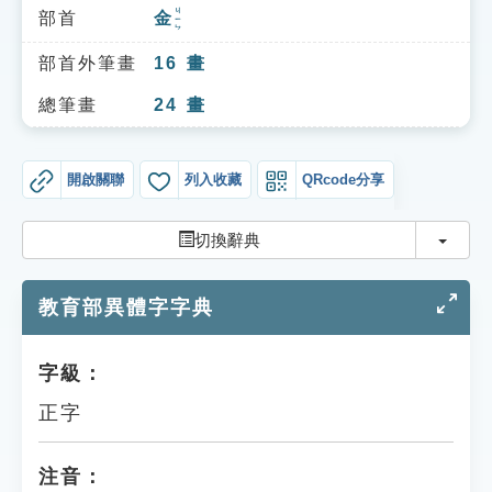
索引選單
ㄐㄧㄣ
部首
金
知識索引
部首外筆畫
16
畫
單字索引
總筆畫
24
畫
生命大百科索引
開啟關聯
列入收藏
QRcode分享
遊戲專區
切換
切換辭典
教學應用
教育部異體字字典
貓頭鷹博士
字級：
正字
注音：