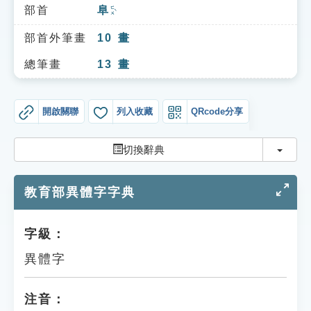
索引選單
部首
阜
ㄈㄨˋ
知識索引
部首外筆畫
10
畫
單字索引
總筆畫
13
畫
生命大百科索引
開啟關聯
列入收藏
QRcode分享
遊戲專區
切換
切換辭典
教學應用
教育部異體字字典
貓頭鷹博士
字級：
異體字
注音：