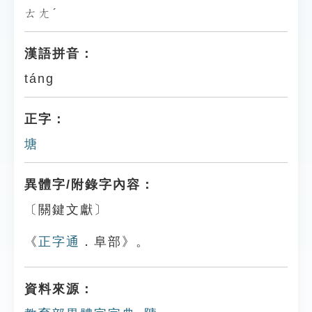
ㄊㄤˊ
漢語拼音：
táng
正字：
塘
異體字/附錄字內容：
〔關鍵文獻〕
《
正字通
．阜部》。
資料來源：