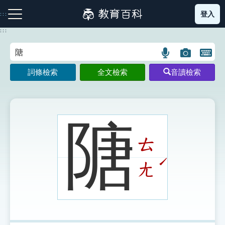
跳
登入
:::
到
主
:::
要
內
語
圖
開
容
注音索引圖示
筆畫索引圖示
部首索引表圖示
言
片
啟
詞條檢索
全文檢索
音讀檢索
搜
搜
鍵
尋
尋
盤
圖
圖
圖
示
示
示
䧜
ㄊ
網站導覽
ˊ
ㄤ
生字詞彙表
成語故事