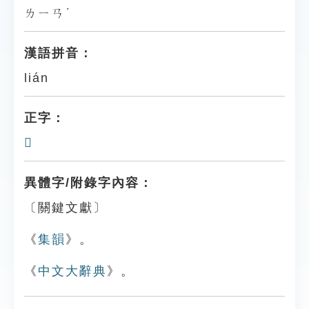
ㄌㄧㄢˊ
漢語拼音：
lián
正字：
𩄡
異體字/附錄字內容：
〔關鍵文獻〕
《
集韻
》。
《
中文大辭典
》。