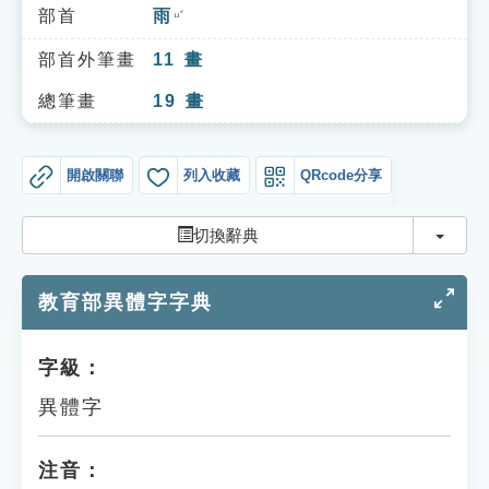
索引選單
部首
雨
ㄩˇ
知識索引
部首外筆畫
11
畫
單字索引
總筆畫
19
畫
生命大百科索引
開啟關聯
列入收藏
QRcode分享
遊戲專區
切換
切換辭典
教學應用
教育部異體字字典
貓頭鷹博士
字級：
異體字
注音：