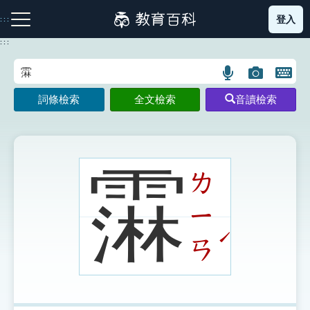
跳
登入
:::
到
主
:::
要
內
語
圖
開
容
注音索引圖示
筆畫索引圖示
部首索引表圖示
言
片
啟
詞條檢索
全文檢索
音讀檢索
搜
搜
鍵
尋
尋
盤
圖
圖
圖
示
示
示
䨬
ㄌ
ㄧ
網站導覽
ˊ
ㄢ
生字詞彙表
成語故事