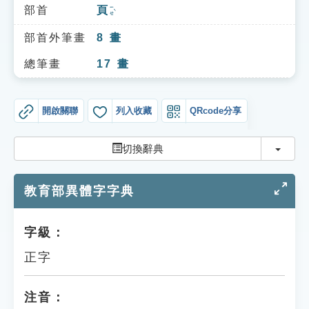
索引選單
部首
頁
ㄧㄝˋ
知識索引
部首外筆畫
8
畫
單字索引
總筆畫
17
畫
生命大百科索引
開啟關聯
列入收藏
QRcode分享
遊戲專區
切換
切換辭典
教學應用
教育部異體字字典
貓頭鷹博士
字級：
正字
注音：