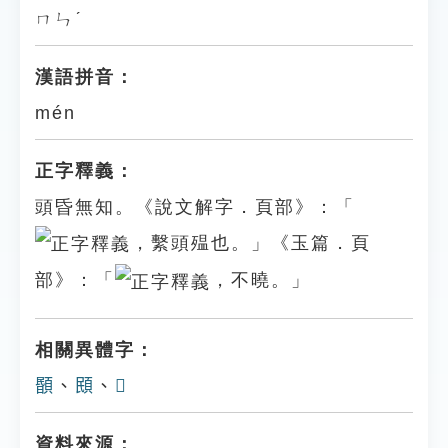
ㄇㄣˊ
漢語拼音：
mén
正字釋義：
頭昏無知。《說文解字．頁部》：「
，繫頭殟也。」《玉篇．頁
部》：「
，不曉。」
相關異體字：
𩔉
、
䪸
、
𩑥
資料來源：