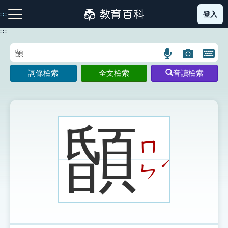
跳
登入
:::
到
主
:::
要
內
語
圖
開
容
注音索引圖示
筆畫索引圖示
部首索引表圖示
言
片
啟
詞條檢索
全文檢索
音讀檢索
搜
搜
鍵
尋
尋
盤
圖
圖
圖
示
示
示
䫒
ㄇ
網站導覽
ˊ
ㄣ
生字詞彙表
成語故事