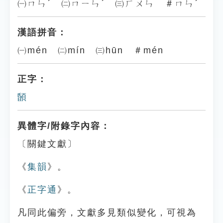
㈠ㄇㄣˊ ㈡ㄇㄧㄣˊ ㈢ㄏㄨㄣ ＃ㄇㄣˊ
漢語拼音：
㈠mén ㈡mín ㈢hūn ＃mén
正字：
䫒
異體字/附錄字內容：
〔關鍵文獻〕
《
集韻
》。
《
正字通
》。
凡同此偏旁，文獻多見類似變化，可視為