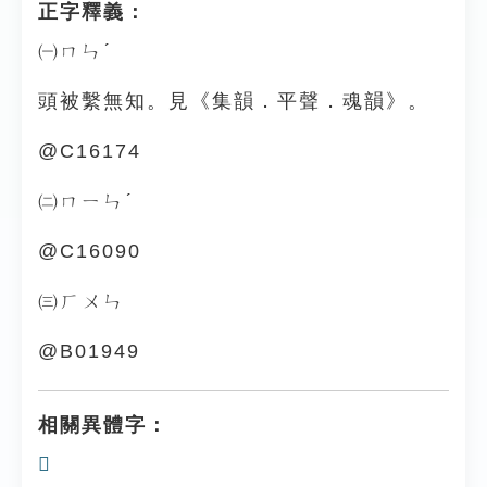
正字釋義：
㈠ㄇㄣˊ
頭被繫無知。見《集韻．平聲．魂韻》。
@C16174
㈡ㄇㄧㄣˊ
@C16090
㈢ㄏㄨㄣ
@B01949
相關異體字：
𩑥