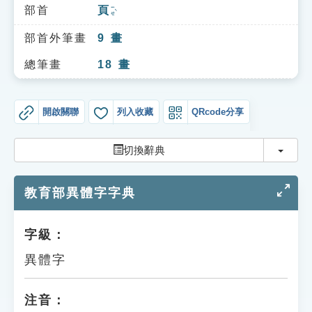
索引選單
部首
頁
ㄧㄝˋ
知識索引
部首外筆畫
9
畫
單字索引
總筆畫
18
畫
生命大百科索引
開啟關聯
列入收藏
QRcode分享
遊戲專區
切換
切換辭典
教學應用
教育部異體字字典
貓頭鷹博士
字級：
異體字
注音：