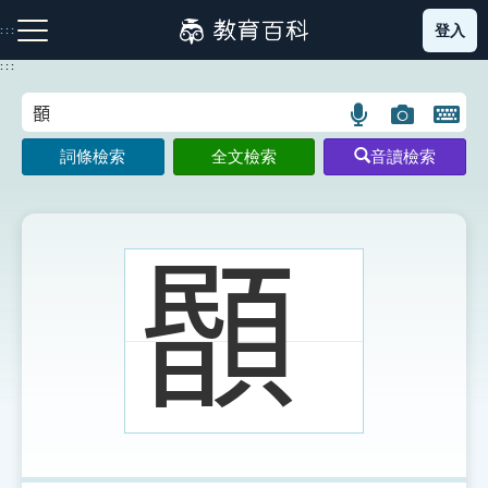
跳
登入
:::
到
主
:::
要
內
語
圖
開
容
注音索引圖示
筆畫索引圖示
部首索引表圖示
言
片
啟
詞條檢索
全文檢索
音讀檢索
搜
搜
鍵
尋
尋
盤
圖
圖
圖
示
示
示
𩔉
網站導覽
生字詞彙表
成語故事