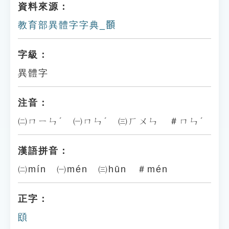
資料來源：
教育部異體字字典_𩔉
字級：
異體字
注音：
㈡ㄇㄧㄣˊ ㈠ㄇㄣˊ ㈢ㄏㄨㄣ ＃ㄇㄣˊ
漢語拼音：
㈡mín ㈠mén ㈢hūn ＃mén
正字：
䪸