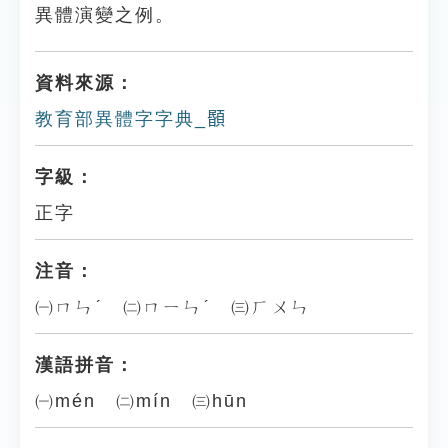
異體演變之例。
資料來源：
教育部異體字字典_𩔉
字級：
正字
注音：
㈠ㄇㄣˊ ㈡ㄇㄧㄣˊ ㈢ㄏㄨㄣ
漢語拼音：
㈠mén ㈡mín ㈢hūn