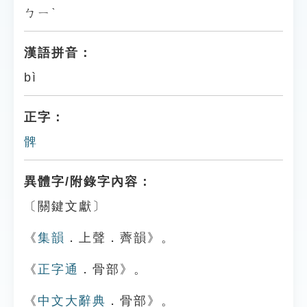
ㄅㄧˋ
漢語拼音：
bì
正字：
髀
異體字/附錄字內容：
〔關鍵文獻〕
《
集韻
．上聲．薺韻》。
《
正字通
．骨部》。
《
中文大辭典
．骨部》。