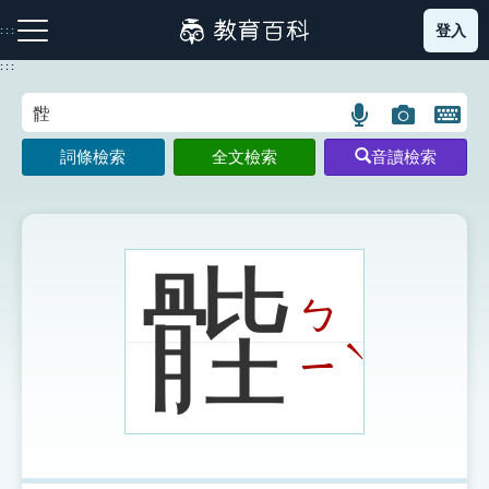
跳
登入
:::
到
主
:::
要
內
語
圖
開
容
注音索引圖示
筆畫索引圖示
部首索引表圖示
言
片
啟
詞條檢索
全文檢索
音讀檢索
搜
搜
鍵
尋
尋
盤
圖
圖
圖
示
示
示
䯗
ㄅ
網站導覽
ˋ
ㄧ
生字詞彙表
成語故事