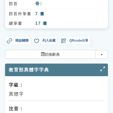
索引選單
部首
骨
ㄍㄨˇ
知識索引
部首外筆畫
7
畫
單字索引
總筆畫
17
畫
生命大百科索引
開啟關聯
列入收藏
QRcode分享
遊戲專區
切換
切換辭典
教學應用
教育部異體字字典
貓頭鷹博士
字級：
異體字
注音：