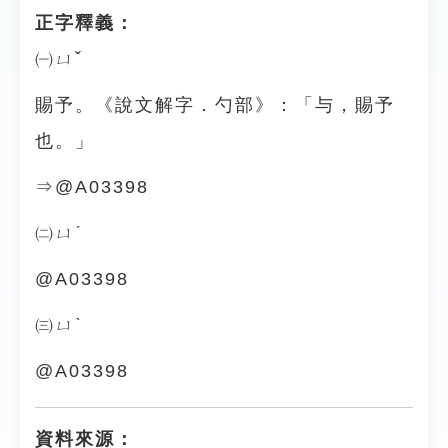
正字釋義：
㈠ㄩˇ
賜予。《說文解字．勺部》：「与，賜予
也。」
⇒@A03398
㈡ㄩˊ
@A03398
㈢ㄩˋ
@A03398
資料來源：