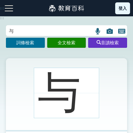
跳
登入
:::
到
主
:::
要
內
語
圖
開
容
注音索引圖示
筆畫索引圖示
部首索引表圖示
言
片
啟
詞條檢索
全文檢索
音讀檢索
搜
搜
鍵
尋
尋
盤
圖
圖
圖
示
示
示
与
網站導覽
生字詞彙表
成語故事