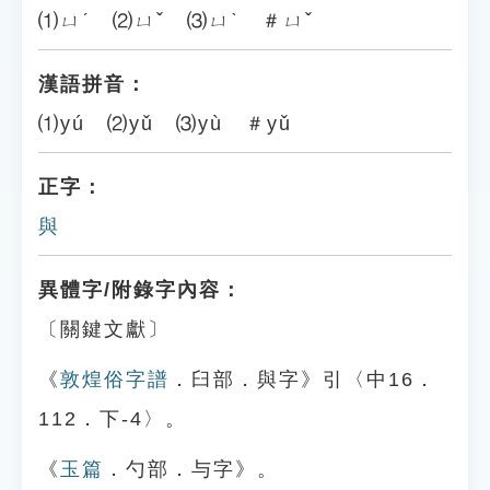
⑴ㄩˊ ⑵ㄩˇ ⑶ㄩˋ ＃ㄩˇ
漢語拼音：
⑴yú ⑵yǔ ⑶yù ＃yǔ
正字：
與
異體字/附錄字內容：
〔關鍵文獻〕
《
敦煌俗字譜
．臼部．與字》引〈中16．
112．下-4〉。
《
玉篇
．勺部．与字》。