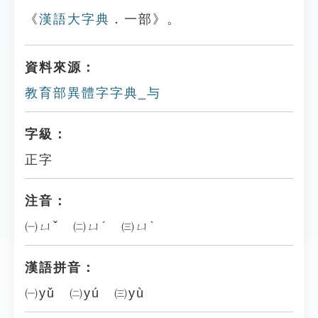
《
漢語大字典
．一部》。
資料來源：
教育部異體字字典_与
字級：
正字
注音：
㈠ㄩˇ ㈡ㄩˊ ㈢ㄩˋ
漢語拼音：
㈠yǔ ㈡yú ㈢yù