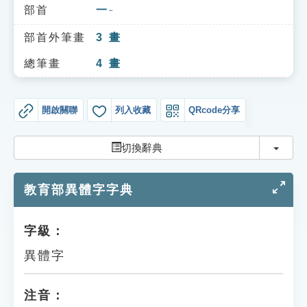
索引選單
部首
一
ㄧ
知識索引
部首外筆畫
3
畫
單字索引
總筆畫
4
畫
生命大百科索引
開啟關聯
列入收藏
QRcode分享
遊戲專區
切換
切換辭典
教學應用
教育部異體字字典
貓頭鷹博士
字級：
異體字
注音：