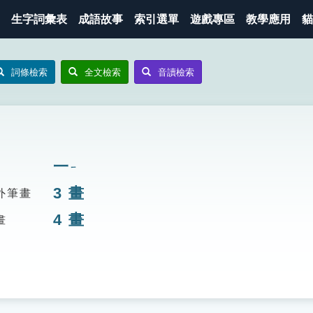
生字詞彙表
成語故事
索引選單
遊戲專區
教學應用
貓
詞條檢索
全文檢索
音讀檢索
一
ㄧ
3
畫
外筆畫
4
畫
畫