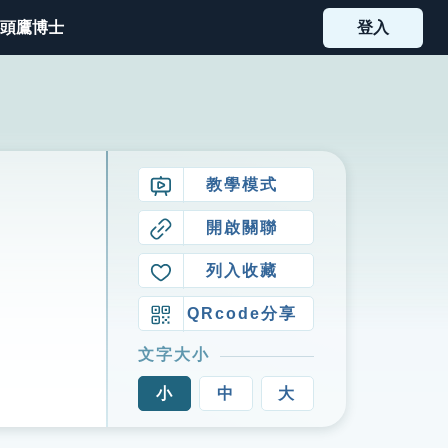
頭鷹博士
登入
教學模式
開啟關聯
列入收藏
QRcode分享
文字大小
小
中
大