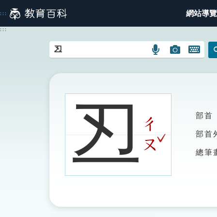
跳
網站導覽
:::
到
主
:::
要
內
語
圖
開
容
言
片
啟
搜
搜
鍵
尋
尋
盤
圖
圖
圖
丒
示
示
示
部首
ㄔ
ˇ
部首
ㄡ
總筆