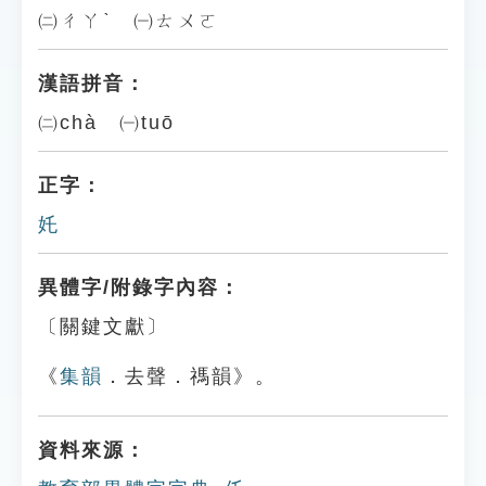
㈡ㄔㄚˋ ㈠ㄊㄨㄛ
漢語拼音：
㈡chà ㈠tuō
正字：
奼
異體字/附錄字內容：
〔關鍵文獻〕
《
集韻
．去聲．禡韻》。
資料來源：