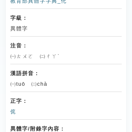
教育部異體字字典_仛
字級：
異體字
注音：
㈠ㄊㄨㄛ ㈡ㄔㄚˋ
漢語拼音：
㈠tuō ㈡chà
正字：
侂
異體字/附錄字內容：