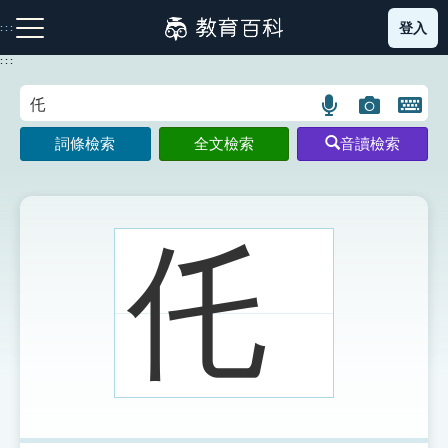
跳
登入
:::
到
主
:::
要
內
語
圖
開
容
注音索引圖示
筆畫索引圖示
部首索引表圖示
言
片
啟
詞條檢索
全文檢索
音讀檢索
搜
搜
鍵
尋
尋
盤
圖
圖
圖
示
示
示
仛
網站導覽
生字詞彙表
成語故事