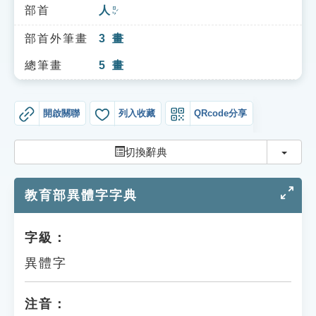
索引選單
部首
人
ㄖㄣˊ
知識索引
部首外筆畫
3
畫
單字索引
總筆畫
5
畫
生命大百科索引
開啟關聯
列入收藏
QRcode分享
遊戲專區
切換
切換辭典
教學應用
教育部異體字字典
貓頭鷹博士
字級：
異體字
注音：