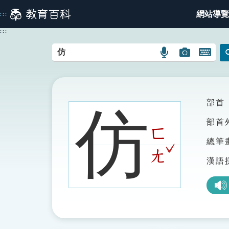
跳
網站導覽
:::
到
主
:::
要
內
語
圖
開
容
言
片
啟
搜
搜
鍵
尋
尋
盤
圖
圖
圖
部首
仿
示
示
示
部首
ㄈ
總筆
ˇ
ㄤ
漢語