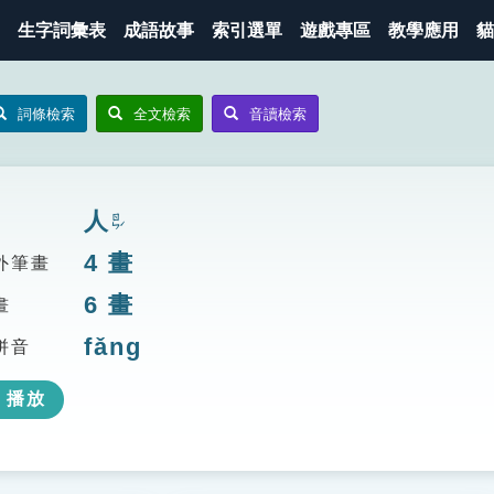
生字詞彙表
成語故事
索引選單
遊戲專區
教學應用
貓
詞條檢索
全文檢索
音讀檢索
人
ㄖㄣˊ
4
畫
外筆畫
6
畫
畫
fǎng
拼音
播放