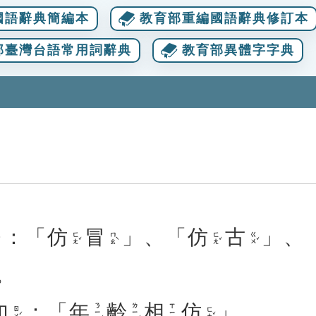
國語辭典簡編本
教育部重編國語辭典修訂本
部臺灣台語常用詞辭典
教育部異體字字典
：「
仿
冒
」、「
仿
古
」、
ㄈㄤˇ
ㄇㄠˋ
ㄈㄤˇ
ㄍㄨˇ
。
如
：「
年
齡
相
仿
」。
ㄋㄧㄢˊ
ㄌㄧㄥˊ
ㄒㄧㄤ
ㄖㄨˊ
ㄈㄤˇ