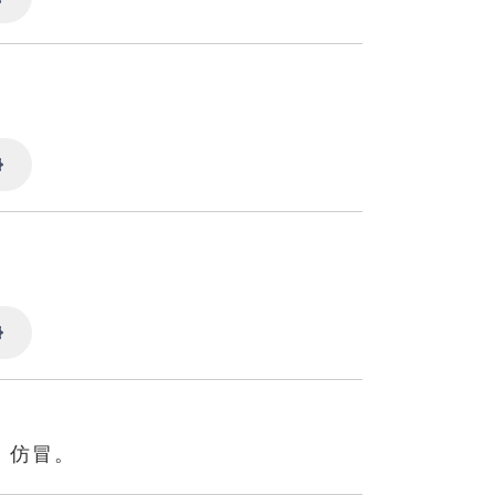
Settings
Settings
Settings
：仿冒。