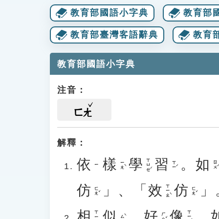
教育部國語小字典
教育部
教育部臺灣客語辭典
教育
教育部國語小字典
注音：
ㄈㄤ
解釋：
依
樣
學
習
。
如
ㄒㄩㄝˊ
ㄧㄤˋ
ㄒㄧˊ
ㄖㄨˊ
ㄧ
仿
」、「
效
仿
」
ㄒㄧㄠˋ
ㄈㄤˇ
ㄈㄤˇ
相
似
、
好
像
。
ㄒㄧㄤˋ
ㄒㄧㄤ
ㄏㄠˇ
ㄙˋ