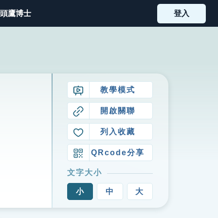
頭鷹博士
登入
教學模式
開啟關聯
列入收藏
QRcode分享
文字大小
小
中
大