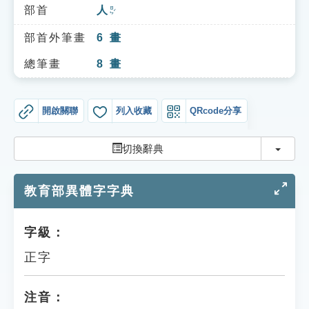
索引選單
部首
人
ㄖㄣˊ
知識索引
部首外筆畫
6
畫
單字索引
總筆畫
8
畫
生命大百科索引
開啟關聯
列入收藏
QRcode分享
遊戲專區
切換
切換辭典
教學應用
教育部異體字字典
貓頭鷹博士
字級：
正字
注音：