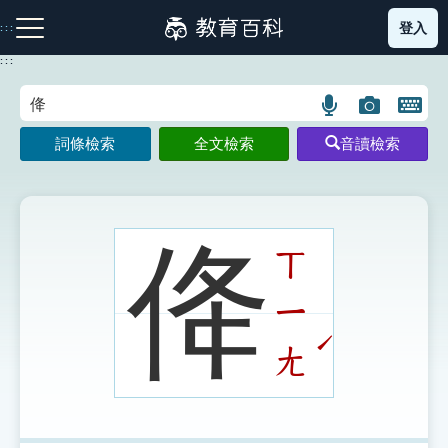
跳
登入
:::
到
主
:::
要
內
語
圖
開
容
注音索引圖示
筆畫索引圖示
部首索引表圖示
言
片
啟
詞條檢索
全文檢索
音讀檢索
搜
搜
鍵
尋
尋
盤
圖
圖
圖
示
示
示
佭
ㄒ
ㄧ
網站導覽
ˊ
ㄤ
生字詞彙表
成語故事