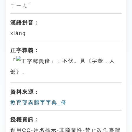
ㄒㄧㄤˊ
漢語拼音：
xiáng
正字釋義：
「
佭」：不伏。見《字彙．人
部》。
資料來源：
教育部異體字字典_佭
授權資訊：
創用CC-姓名標示-非商業性-禁止改作臺灣