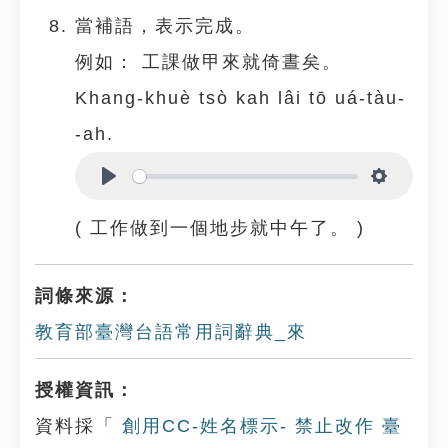
當補語，表示完成。
例如：
工課做甲來就倚晝矣。
Khang-khuè tsò kah lâi tō uá-tàu-
-ah.
Play
Settings
( 工作做到一個地步就中午了。 )
詞條來源：
教育部臺灣台語常用詞辭典_來
授權資訊：
資料採「
創用CC-姓名標示- 禁止改作 臺