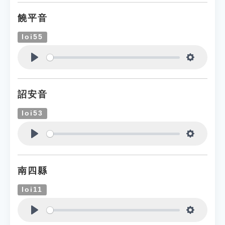
饒平音
loi55
Play
Settings
詔安音
loi53
Play
Settings
南四縣
loi11
Play
Settings