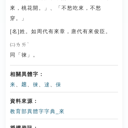
來，桃花開。」、「不愁吃來，不愁
穿。」
[名]姓。如周代有來章，唐代有來俊臣。
㈡ㄌㄞˋ
同「徠」。
相關異體字：
来
、
𧼛
、
徠
、
逨
、
倈
資料來源：
教育部異體字字典_來