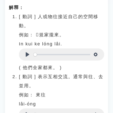
解釋：
[
動詞
]
人或物往接近自己的空間移
動。
例如：
𪜶規家攏來。
In kui ke lóng lâi.
Play
Settings
( 他們全家都來。 )
[
動詞
]
表示互相交流。通常與往、去
並用。
例如：
來往
lâi-óng