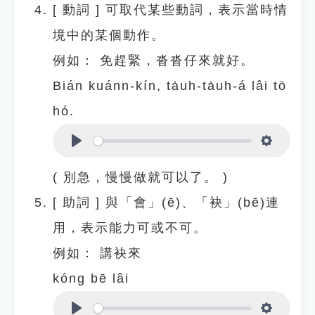
[
動詞
]
可取代某些動詞，表示當時情
境中的某個動作。
例如：
免趕緊，沓沓仔來就好。
Bián kuánn-kín, ta̍uh-ta̍uh-á lâi tō
hó.
Play
Settings
( 別急，慢慢做就可以了。 )
[
助詞
]
與「會」(ē)、「袂」(bē)連
用，表示能力可或不可。
例如：
講袂來
kóng bē lâi