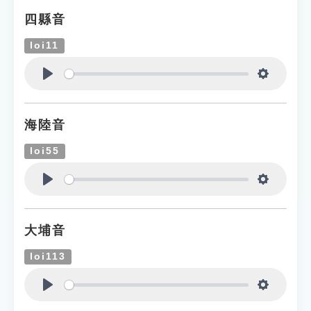
四縣音
loi11
Play
Settings
海陸音
loi55
Play
Settings
大埔音
loi113
Play
Settings