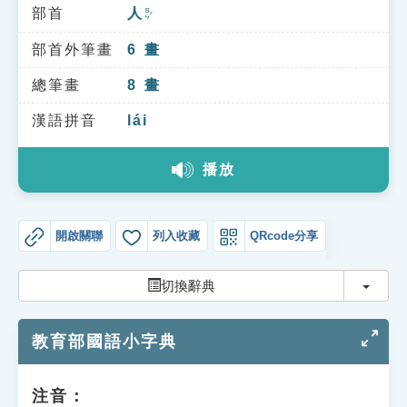
索引選單
部首
人
ㄖㄣˊ
知識索引
部首外筆畫
6
畫
單字索引
總筆畫
8
畫
生命大百科索引
漢語拼音
lái
播放
遊戲專區
教學應用
開啟關聯
列入收藏
QRcode分享
貓頭鷹博士
切換
切換辭典
教育部國語小字典
注音：