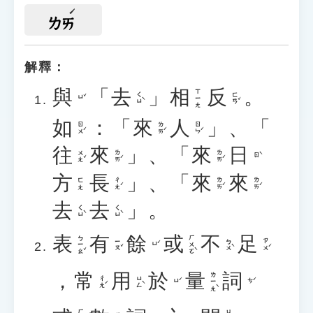
ㄌㄞ
解釋：
與
「
去
」
相
反
。
ㄒㄧㄤ
ㄑㄩˋ
ㄈㄢˇ
ㄩˇ
如
：「
來
人
」、「
ㄖㄨˊ
ㄌㄞˊ
ㄖㄣˊ
往
來
」、「
來
日
ㄨㄤˇ
ㄌㄞˊ
ㄌㄞˊ
ㄖˋ
方
長
」、「
來
來
ㄔㄤˊ
ㄌㄞˊ
ㄌㄞˊ
ㄈㄤ
去
去
」。
ㄑㄩˋ
ㄑㄩˋ
表
有
餘
或
不
足
ㄅㄧㄠˇ
ㄏㄨㄛˋ
ㄧㄡˇ
ㄅㄨˋ
ㄗㄨˊ
ㄩˊ
，
常
用
於
量
詞
ㄌㄧㄤˋ
ㄔㄤˊ
ㄩㄥˋ
ㄩˊ
ㄘˊ