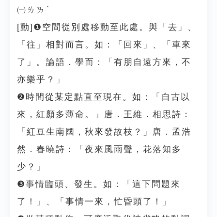
㈠ㄌㄞˊ
[動]❶空間從別處移動至此處。與「去」、
「往」相對而言。如：「回來」、「車來
了」。論語．學而：「有朋自遠方來，不
亦樂乎？」
❷時間從某定點直至現在。如：「自古以
來，紅顏多薄命。」唐．王維．相思詩：
「紅豆生南國，秋來發故枝？」唐．孟浩
然．春曉詩：「夜來風雨聲，花落知多
少？」
❸事情臨頭、發生。如：「這下問題來
了！」、「事情一來，忙昏頭了！」