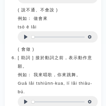
Play
Settings
( 說不通、不會說 )
例如：
做會來
tsò ē lâi
Play
Settings
( 會做 )
[
助詞
]
接於動詞之前，表示動作意
願。
例如：
我來唱歌，你來跳舞。
Guá lâi tshiùnn-kua, lí lâi thiàu-
bú.