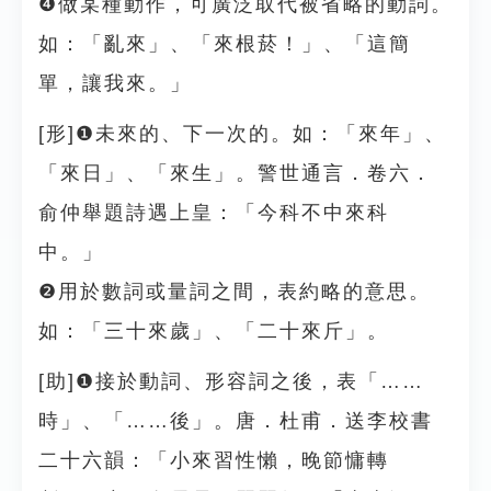
❹做某種動作，可廣泛取代被省略的動詞。
如：「亂來」、「來根菸！」、「這簡
單，讓我來。」
[形]❶未來的、下一次的。如：「來年」、
「來日」、「來生」。警世通言．卷六．
俞仲舉題詩遇上皇：「今科不中來科
中。」
❷用於數詞或量詞之間，表約略的意思。
如：「三十來歲」、「二十來斤」。
[助]❶接於動詞、形容詞之後，表「……
時」、「……後」。唐．杜甫．送李校書
二十六韻：「小來習性懶，晚節慵轉