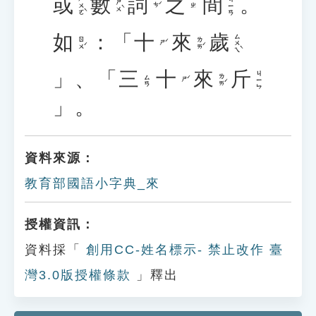
或
數
詞
之
間
。
ㄏㄨㄛˋ
ㄐㄧㄢ
ㄕㄨˋ
ㄘˊ
ㄓ
如
：「
十
來
歲
ㄙㄨㄟˋ
ㄖㄨˊ
ㄌㄞˊ
ㄕˊ
」、「
三
十
來
斤
ㄐㄧㄣ
ㄌㄞˊ
ㄙㄢ
ㄕˊ
」。
資料來源：
教育部國語小字典_來
授權資訊：
資料採「
創用CC-姓名標示- 禁止改作 臺
灣3.0版授權條款
」釋出