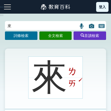
跳
登入
:::
到
主
:::
要
內
語
圖
開
容
注音索引圖示
筆畫索引圖示
部首索引表圖示
言
片
啟
詞條檢索
全文檢索
音讀檢索
搜
搜
鍵
尋
尋
盤
圖
圖
圖
示
示
示
來
ㄌ
網站導覽
ˊ
ㄞ
生字詞彙表
成語故事