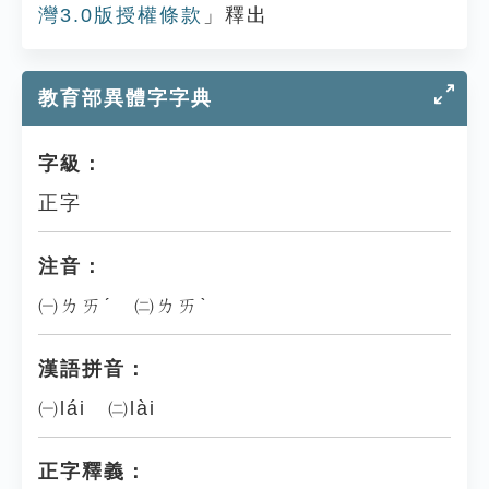
灣3.0版授權條款
」釋出
教育部異體字字典
字級：
正字
注音：
㈠ㄌㄞˊ ㈡ㄌㄞˋ
漢語拼音：
㈠lái ㈡lài
正字釋義：