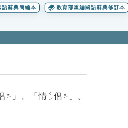
國語辭典簡編本
教育部重編國語辭典修訂本
侶
」、「
情
侶
」。
ㄑㄧㄥˊ
ㄌㄩˇ
ㄌㄩˇ