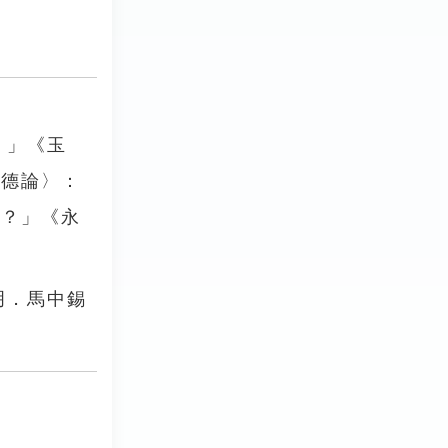
。」《玉
講德論〉：
邊？」《永
明．馬中錫