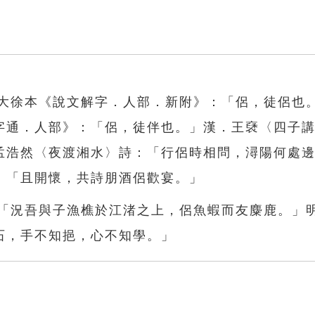
。大徐本《說文解字．人部．新附》：「侶，徒侶也
字通．人部》：「侶，徒伴也。」漢．王褎〈四子
孟浩然〈夜渡湘水〉詩：「行侶時相問，潯陽何處
：「且開懷，共詩朋酒侶歡宴。」
：「況吾與子漁樵於江渚之上，侶魚蝦而友麋鹿。」
石，手不知挹，心不知學。」