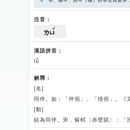
學、國中、高中（職）的學習或教學
注音：
ㄌㄩ
漢語拼音：
lǚ
解釋：
[名]
同伴。如：「伴侶」、「情侶」。《
[動]
結為同伴。宋．蘇軾〈赤壁賦〉：「