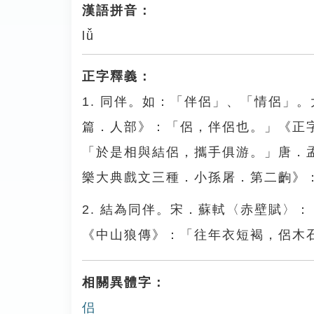
漢語拼音：
lǚ
正字釋義：
1. 同伴。如：「伴侶」、「情侶」
篇．人部》：「侶，伴侶也。」《正
「於是相與結侶，攜手俱游。」唐．
樂大典戲文三種．小孫屠．第二齣》
2. 結為同伴。宋．蘇軾〈赤壁賦〉
《中山狼傳》：「往年衣短褐，侶木
相關異體字：
侣