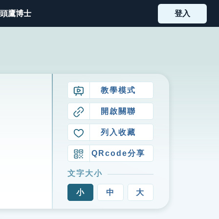
頭鷹博士
登入
教學模式
開啟關聯
列入收藏
QRcode分享
文字大小
小
中
大