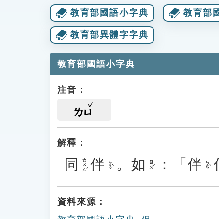
教育部國語小字典
教育部
教育部異體字字典
教育部國語小字典
注音：
ㄌㄩ
解釋：
同
伴
。
如
：「
伴
ㄊㄨㄥˊ
ㄅㄢˋ
ㄖㄨˊ
ㄅㄢˋ
資料來源：