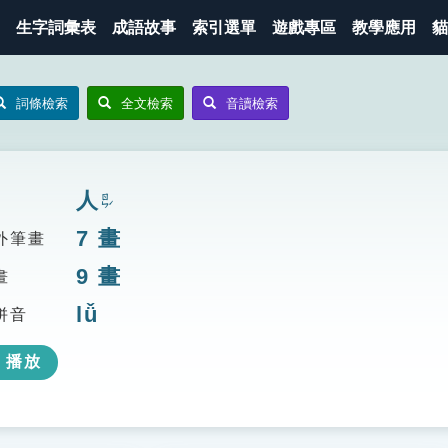
生字詞彙表
成語故事
索引選單
遊戲專區
教學應用
貓
詞條檢索
全文檢索
音讀檢索
人
ㄖㄣˊ
7
畫
外筆畫
9
畫
畫
lǚ
拼音
播放