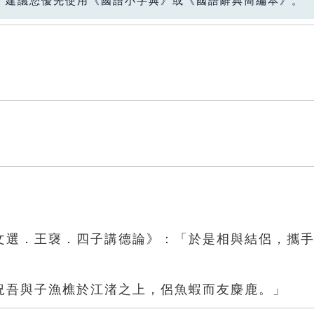
，建議您優先使用《國語小字典》或《國語辭典簡編本》。
文選．王襃．四子講德論》：「於是相與結侶，攜
況吾與子漁樵於江渚之上，侶魚蝦而友麋鹿。」