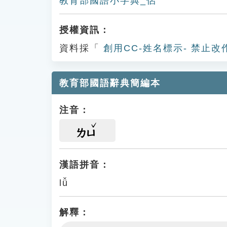
教育部國語小字典_侶
授權資訊：
資料採「
創用CC-姓名標示- 禁止改
教育部國語辭典簡編本
注音：
ㄌㄩ
漢語拼音：
lǚ
解釋：