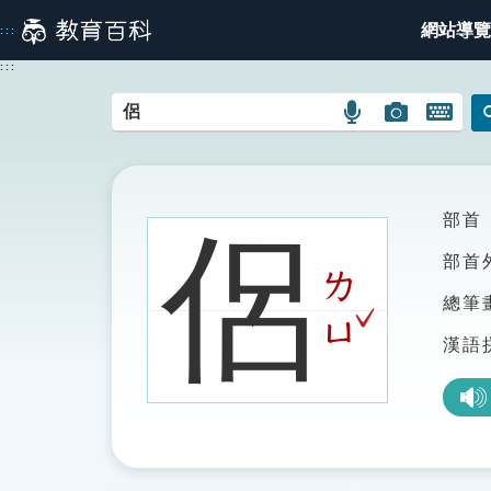
跳
網站導覽
:::
到
主
:::
要
內
語
圖
開
容
言
片
啟
搜
搜
鍵
尋
尋
盤
圖
圖
圖
部首
侶
示
示
示
部首
ㄌ
總筆
ˇ
ㄩ
漢語