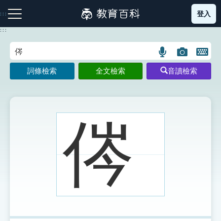
跳
登入
:::
到
主
:::
要
內
語
圖
開
容
注音索引圖示
筆畫索引圖示
部首索引表圖示
言
片
啟
詞條檢索
全文檢索
音讀檢索
搜
搜
鍵
尋
尋
盤
圖
圖
圖
示
示
示
侺
網站導覽
生字詞彙表
成語故事