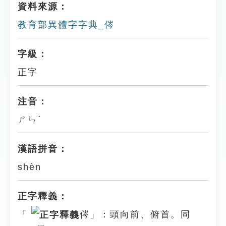
資料來源：
教育部異體字字典_侺
字級：
正字
注音：
ㄕㄣˋ
漢語拼音：
shèn
正字釋義：
「
侺」：頭向前、俯首。同