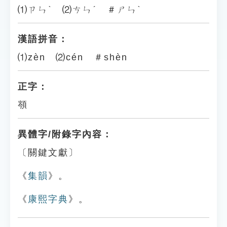
⑴ㄗㄣˋ ⑵ㄘㄣˊ ＃ㄕㄣˋ
漢語拼音：
⑴zèn ⑵cén ＃shèn
正字：
䫈
異體字/附錄字內容：
〔關鍵文獻〕
《
集韻
》。
《
康熙字典
》。