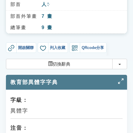
索引選單
部首
人
ㄖㄣˊ
知識索引
部首外筆畫
7
畫
單字索引
總筆畫
9
畫
生命大百科索引
開啟關聯
列入收藏
QRcode分享
遊戲專區
切換
切換辭典
教學應用
教育部異體字字典
貓頭鷹博士
字級：
異體字
注音：