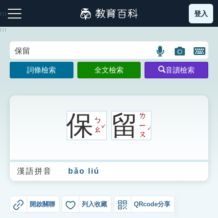
跳
登入
:::
到
主
:::
要
內
語
圖
開
容
注音索引圖示
筆畫索引圖示
部首索引表圖示
言
片
啟
詞條檢索
全文檢索
音讀檢索
搜
搜
鍵
尋
尋
盤
圖
圖
圖
示
示
示
保
留
ㄌ
ㄅ
ˇ
ㄧ
ˊ
ㄠ
ㄡ
網站導覽
漢語拼音
bǎo liú
生字詞彙表
成語故事
開啟關聯
列入收藏
QRcode分享