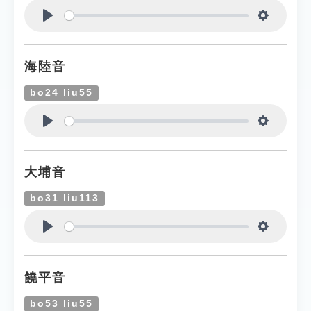
Play
Settings
海陸音
bo24 liu55
Play
Settings
大埔音
bo31 liu113
Play
Settings
饒平音
bo53 liu55