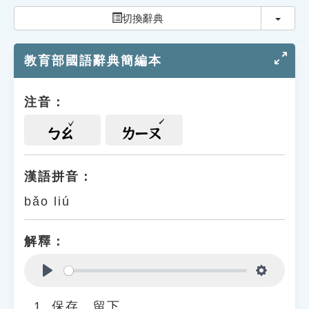
索引選單
切換
切換辭典
知識索引
教育部國語辭典簡編本
單字索引
生命大百科索引
注音：
遊戲專區
ㄅㄠ
ㄌㄧㄡ
教學應用
漢語拼音：
bǎo liú
貓頭鷹博士
解釋：
Play
Settings
保存、留下。