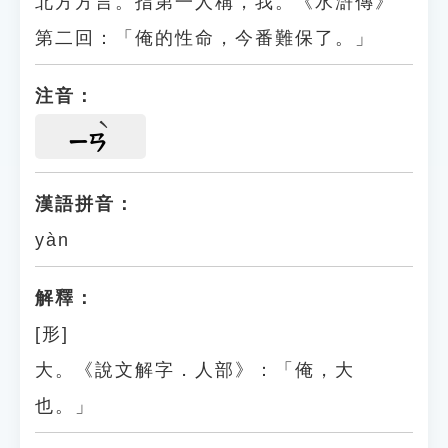
北方方言。指第一人稱，我。《水滸傳》
第二回：「俺的性命，今番難保了。」
注音：
ㄧㄢ
漢語拼音：
yàn
解釋：
[形]
大。《說文解字．人部》：「俺，大
也。」