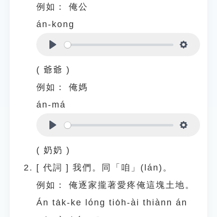
例如：
俺公
án-kong
Play
Settings
( 爺爺 )
例如：
俺媽
án-má
Play
Settings
( 奶奶 )
[
代詞
]
我們。同「咱」(lán)。
例如：
俺逐家攏著愛疼俺這塊土地。
Án ta̍k-ke lóng tio̍h-ài thiànn án