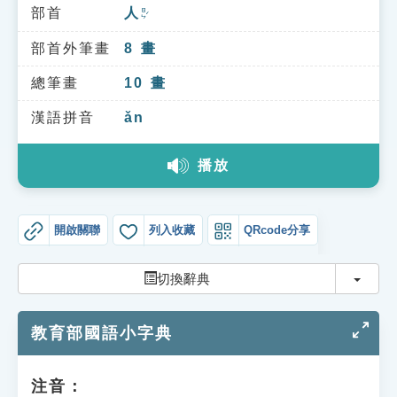
索引選單
部首
人
ㄖㄣˊ
知識索引
部首外筆畫
8
畫
單字索引
總筆畫
10
畫
生命大百科索引
漢語拼音
ǎn
播放
遊戲專區
教學應用
開啟關聯
列入收藏
QRcode分享
貓頭鷹博士
切換
切換辭典
教育部國語小字典
注音：