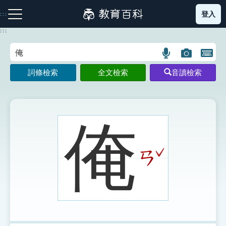
跳
登入
:::
到
主
:::
要
內
語
圖
開
容
注音索引圖示
筆畫索引圖示
部首索引表圖示
言
片
啟
詞條檢索
全文檢索
音讀檢索
搜
搜
鍵
尋
尋
盤
圖
圖
圖
示
示
示
俺
ˇ
ㄢ
網站導覽
生字詞彙表
成語故事