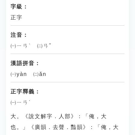
字級：
正字
注音：
㈠ㄧㄢˋ ㈡ㄢˇ
漢語拼音：
㈠yàn ㈡ǎn
正字釋義：
㈠ㄧㄢˋ
大。《說文解字．人部》：「俺，大
也。」《廣韻．去聲．豔韻》：「俺，大