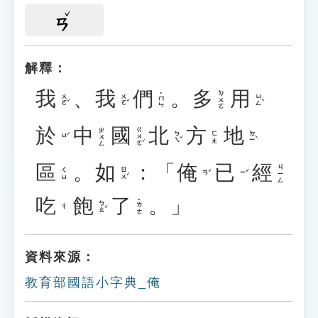
ㄢ
解釋：
我
、
我
們
。
多
用
ㄉㄨㄛ
˙ㄇㄣ
ㄨㄛˇ
ㄨㄛˇ
ㄩㄥˋ
於
中
國
北
方
地
ㄍㄨㄛˊ
ㄓㄨㄥ
ㄅㄟˇ
ㄉㄧˋ
ㄈㄤ
ㄩˊ
區
。
如
：「
俺
已
經
ㄐㄧㄥ
ㄖㄨˊ
ㄑㄩ
ㄢˇ
ㄧˇ
吃
飽
了
。」
˙ㄌㄜ
ㄅㄠˇ
ㄔ
資料來源：
教育部國語小字典_俺