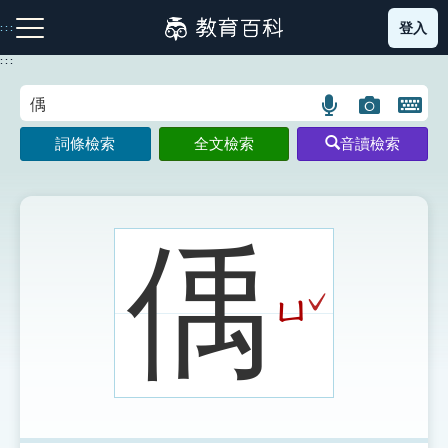
跳
登入
:::
到
主
:::
要
內
語
圖
開
容
注音索引圖示
筆畫索引圖示
部首索引表圖示
言
片
啟
詞條檢索
全文檢索
音讀檢索
搜
搜
鍵
尋
尋
盤
圖
圖
圖
示
示
示
偊
ˇ
ㄩ
網站導覽
生字詞彙表
成語故事