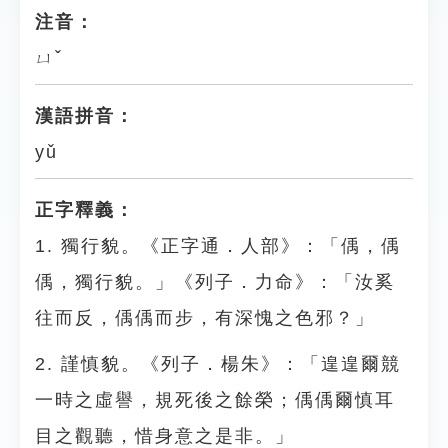
注音：
ㄩˇ
漢語拼音：
yǔ
正字釋義：
1. 獨行貌。《正字通．人部》：「偊，偊
偊，獨行貌。」《列子．力命》：「汝奚
往而反，偊偊而步，有深愧之色邪？」
2. 謹慎貌。《列子．楊朱》：「遑遑爾競
一時之虛譽，規死後之餘榮；偊偊爾慎耳
目之觀聽，惜身意之是非。」