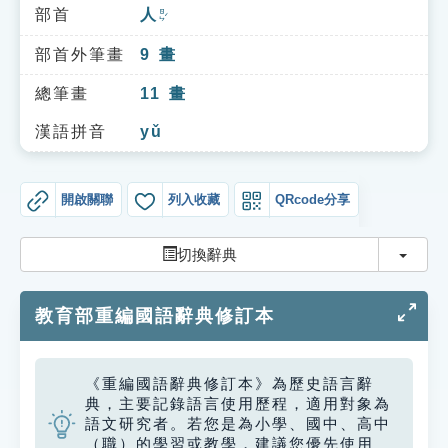
索引選單
部首
人
ㄖㄣˊ
知識索引
部首外筆畫
9
畫
單字索引
總筆畫
11
畫
生命大百科索引
漢語拼音
yǔ
遊戲專區
開啟關聯
列入收藏
QRcode分享
教學應用
切換
切換辭典
貓頭鷹博士
教育部重編國語辭典修訂本
《重編國語辭典修訂本》為歷史語言辭
典，主要記錄語言使用歷程，適用對象為
語文研究者。若您是為小學、國中、高中
（職）的學習或教學，建議您優先使用