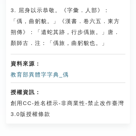
3. 屈身以示恭敬。《字彙．人部》：
「偊，曲躬貌。」《漢書．卷六五．東方
朔傳》：「遺蛇其跡，行步偊旅。」唐．
顏師古．注：「偊旅，曲躬貌也。」
資料來源：
教育部異體字字典_偊
授權資訊：
創用CC-姓名標示-非商業性-禁止改作臺灣
3.0版授權條款