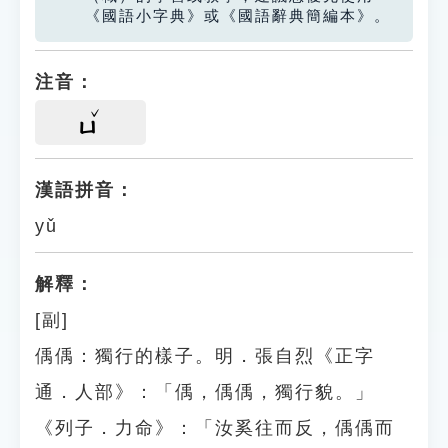
《國語小字典》或《國語辭典簡編本》。
注音：
ㄩ
漢語拼音：
yǔ
解釋：
[副]
偊偊：獨行的樣子。明．張自烈《正字
通．人部》：「偊，偊偊，獨行貌。」
《列子．力命》：「汝奚往而反，偊偊而