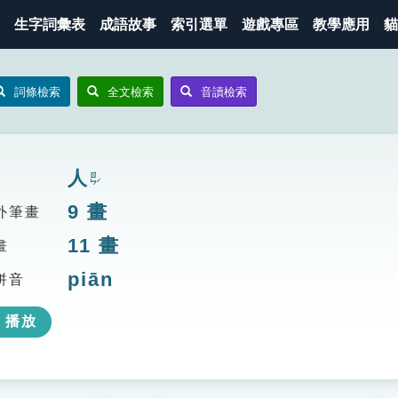
生字詞彙表
成語故事
索引選單
遊戲專區
教學應用
貓
詞條檢索
全文檢索
音讀檢索
人
ㄖㄣˊ
9
畫
外筆畫
11
畫
畫
piān
拼音
播放