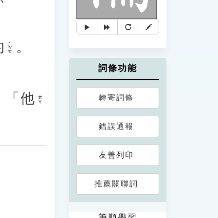
的
。
˙ㄉㄜ
詞條功能
」
：「
他
轉寄詞條
ㄊㄚ
錯誤通報
友善列印
推薦關聯詞
筆順學習