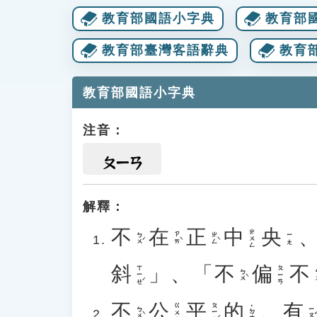
教育部國語小字典
教育部
教育部臺灣客語辭典
教育
教育部國語小字典
注音：
ㄆㄧㄢ
解釋：
不
在
正
中
央
ㄓㄨㄥ
ㄅㄨˊ
ㄗㄞˋ
ㄓㄥˋ
ㄧㄤ
斜
」、「
不
偏
不
ㄒㄧㄝˊ
ㄆㄧㄢ
ㄅㄨˋ
ㄅ
不
公
平
的
、
有
ㄆㄧㄥˊ
ㄍㄨㄥ
˙ㄉㄜ
ㄅㄨˋ
ㄧㄡˇ