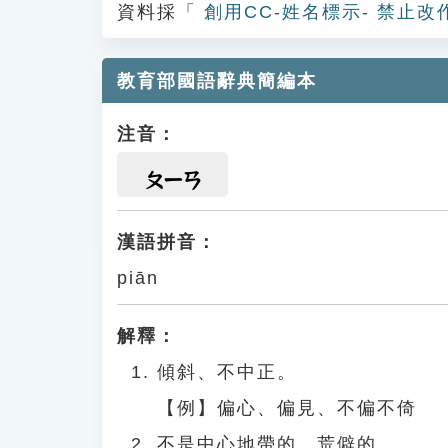
資料採「
創用CC-姓名標示- 禁止改
教育部國語辭典簡編本
注音：
ㄆㄧㄢ
漢語拼音：
piān
解釋：
傾斜、不中正。
【例】偏心、偏見、不偏不倚
不是中心地帶的、荒僻的。