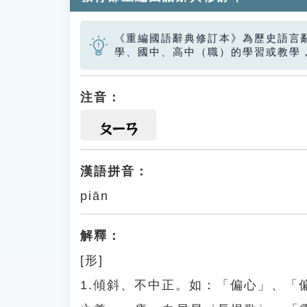
《重編國語辭典修訂本》為歷史語言
學、國中、高中（職）的學習或教學
注音：
ㄆㄧㄢ
漢語拼音：
piān
解釋：
[形]
1.傾斜、不中正。如：「偏心」、