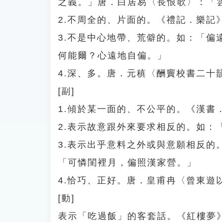
之義。」唐．白居易〈長恨歌〉：「
2.不周全的、片面的。《禮記．樂記
3.不是中心地帶、荒僻的。如：「
何能爾？心遠地自偏。」
4.深、多。唐．元稹〈酬竇校書二十
[副]
1.傾於某一面的、不公平的。《漢
2.表示故意跟外來要求相反的。如：
3.表示出乎意料之外或與意願相反
「可憐閨裡月，偏照漢家營。」
4.恰巧、正好。唐．皇甫冉〈曾東遊
[動]
表示「吃過飯」的客套話。《紅樓夢