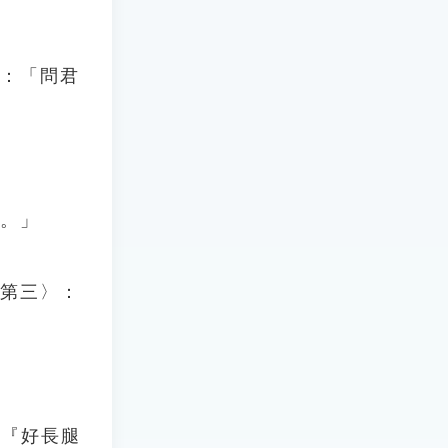
五：「問君
載。」
．第三〉：
：『好長腿