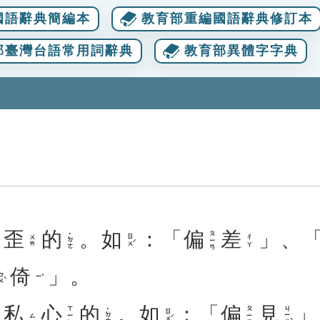
國語辭典簡編本
教育部重編國語辭典修訂本
部臺灣台語常用詞辭典
教育部異體字字典
、
歪
的
。
如
：「
偏
差
」、
ㄆㄧㄢ
˙ㄉㄜ
ㄖㄨˊ
ㄨㄞ
ㄔㄚ
倚
」。
ㄨˋ
ㄧˇ
私
心
的
。
如
：「
偏
見
」
ㄐㄧㄢˋ
ㄒㄧㄣ
ㄆㄧㄢ
˙ㄉㄜ
ㄖㄨˊ
ㄙ