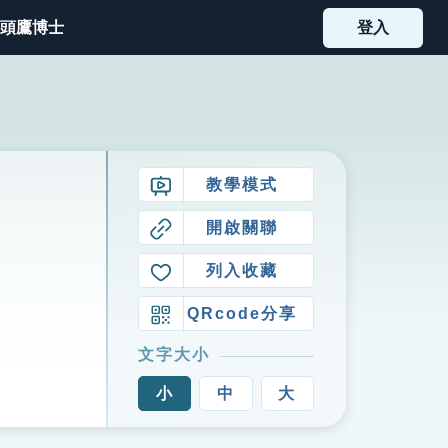
頭鷹博士
登入
教學模式
開啟關聯
列入收藏
QRcode分享
文字大小
小
中
大