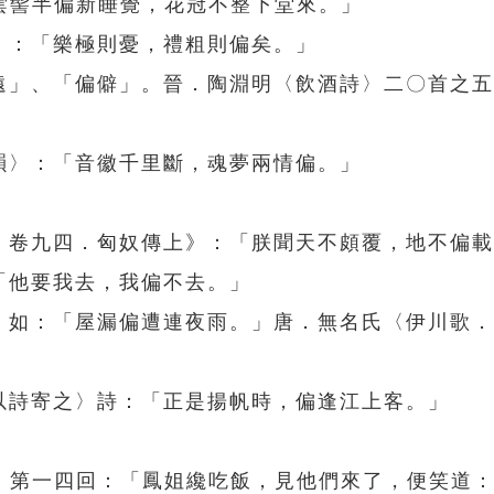
雲髻半偏新睡覺，花冠不整下堂來。」
》：「樂極則憂，禮粗則偏矣。」
偏遠」、「偏僻」。晉．陶淵明〈飲酒詩〉二〇首之
韻〉：「音徽千里斷，魂夢兩情偏。」
書．卷九四．匈奴傳上》：「朕聞天不頗覆，地不偏
「他要我去，我偏不去。」
的。如：「屋漏偏遭連夜雨。」唐．無名氏〈伊川歌
以詩寄之〉詩：「正是揚帆時，偏逢江上客。」
》第一四回：「鳳姐纔吃飯，見他們來了，便笑道