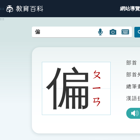
跳
網站導覽
:::
到
主
:::
要
內
語
圖
開
容
言
片
啟
搜
搜
鍵
尋
尋
盤
圖
圖
圖
部首
偏
示
示
示
ㄆ
部首
ㄧ
總筆
漢語
ㄢ