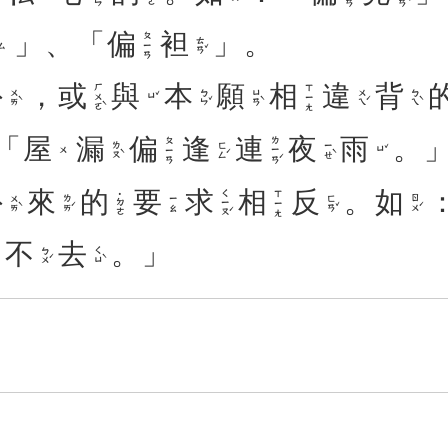
」、「
偏
袒
」。
ㄆㄧㄢ
ㄊㄢˇ
ㄙ
外
，
或
與
本
願
相
違
背
ㄏㄨㄛˋ
ㄒㄧㄤ
ㄨㄞˋ
ㄅㄣˇ
ㄩㄢˋ
ㄨㄟˊ
ㄅㄟˋ
ㄩˇ
「
屋
漏
偏
逢
連
夜
雨
。
ㄌㄧㄢˊ
ㄆㄧㄢ
ㄌㄡˋ
ㄈㄥˊ
ㄧㄝˋ
ㄩˇ
ㄨ
外
來
的
要
求
相
反
。
如
ㄑㄧㄡˊ
ㄒㄧㄤ
˙ㄉㄜ
ㄨㄞˋ
ㄌㄞˊ
ㄈㄢˇ
ㄖㄨˊ
ㄧㄠ
不
去
。」
ㄅㄨˊ
ㄑㄩˋ