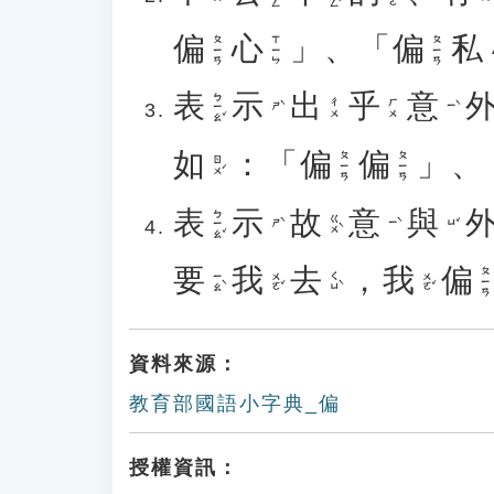
偏
心
」、「
偏
私
ㄆㄧㄢ
ㄒㄧㄣ
ㄆㄧㄢ
表
示
出
乎
意
ㄅㄧㄠˇ
ㄔㄨ
ㄏㄨ
ㄕˋ
ㄧˋ
如
：「
偏
偏
」、
ㄆㄧㄢ
ㄆㄧㄢ
ㄖㄨˊ
表
示
故
意
與
ㄅㄧㄠˇ
ㄍㄨˋ
ㄕˋ
ㄧˋ
ㄩˇ
要
我
去
，
我
偏
ㄆㄧㄢ
ㄧㄠˋ
ㄨㄛˇ
ㄑㄩˋ
ㄨㄛˇ
資料來源：
教育部國語小字典_偏
授權資訊：